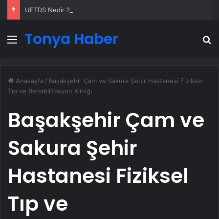
UETDS Nedir ? Uetds.com İle Akıllı Dijital Taşımacılık Yazılımı
Tonya Haber
Menü
A
Anasayfa
/
Başakşehir Çam ve Sakura Şehir Hastanesi Fiziksel
Tıp ve Rehabilitasyon Kliniği
Başakşehir Çam ve
Sakura Şehir
Hastanesi Fiziksel
Tıp ve