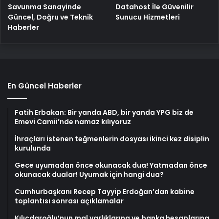
Savunma Sanayinde
Datahost İle Güvenilir
Güncel, Doğru ve Teknik
Sunucu Hizmetleri
Haberler
En Güncel Haberler
Fatih Erbakan: Bir yanda ABD, bir yanda YPG biz de
Emevi Camii’nde namaz kılıyoruz
İhraçları istenen teğmenlerin dosyası ikinci kez disiplin
kurulunda
Gece uyumadan önce okunacak dua! Yatmadan önce
okunacak dualar! Uyumak için hangi dua?
Cumhurbaşkanı Recep Tayyip Erdoğan’dan kabine
toplantısı sonrası açıklamalar
Kılıçdaroğlu’nun mal varlıklarına ve banka hesaplarına