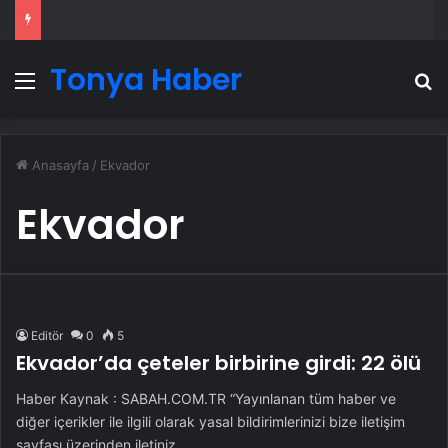
Tonya Haber
Menü
A
Anasayfa
/
Ekvador
Ekvador
Editör
0
5
Ekvador’da çeteler birbirine girdi: 22 ölü
Haber Kaynak : SABAH.COM.TR “Yayınlanan tüm haber ve
diğer içerikler ile ilgili olarak yasal bildirimlerinizi bize iletişim
sayfası üzerinden iletiniz.…