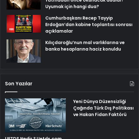
Yatmadan önce okunacak dualar!
Uyumak için hangi dua?
Cumhurbaşkanı Recep Tayyip
Erdoğan’dan kabine toplantısı sonrası
açıklamalar
Kılıçdaroğlu’nun mal varlıklarına ve
banka hesaplarına haciz konuldu
Son Yazılar
Yeni Dünya Düzensizliği
Çağında Türk Dış Politikası
ve Hakan Fidan Faktörü
UETDS Nedir ? Uetds.com