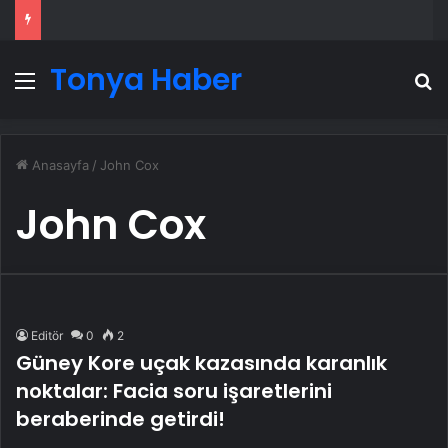
Tonya Haber
Menü
A
Anasayfa
/
John Cox
John Cox
Editör
0
2
Güney Kore uçak kazasında karanlık
noktalar: Facia soru işaretlerini
beraberinde getirdi!