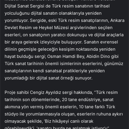
Dijital Sanat Sergisi de Türk resim sanatının tarihsel
yolculuğunu dijital sanatın olanaklarıyla yeniden
yorumluyor. Sergide, eski Türk resim sanatçılarının, Ankara
Devlet Resim ve Heykel Müzesi arşivlerinden seçilen
eserleri, on sanatçının yaratıcı dokunuşu ve dijital araçlarla
bir araya gelerek izleyiciyle buluşuyor. Sanatın evrensel
dilinin geçmişle geleceğin kesişim noktasında yeniden
hayat bulduğu sergi; Osman Hamdi Bey, Abidin Dino gibi
Türk sanat tarihinin önemli isimlerinin eserlerini, günümüz
sanatçılarının kendi sanatsal pratikleriyle yeniden
yorumladığı bir dijital sanat örneği sunuyor.
Proje sahibi Cengiz Ayyıldız sergi hakkında, “Türk resim
tarihinin son dönemlerinde, 20 tane endüstriye, sanat
akımına yön vermiş önemli eselerin, 10 tane farklı Türk
stüdyo ile yorumlanmasıyla oluşan, eserlerin ruhuna aykırı
olmayacak şekilde, ‘Biz hikâyeyi canlı olarak
görebilseydik’i, ‘sanatçı burda ne anlatmak istiyor’u”