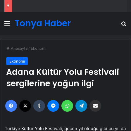
Tonya Haber
Menü
A
Anasayfa
/
Ekonomi
Ekonomi
Adana Kültür Yolu Festivali
sergilerine yoğun ilgi
Facebook
X
Tumblr
Messenger
WhatsApp
Telegram
Email'den paylaş
Türkiye Kültür Yolu Festivali, geçen yıl olduğu gibi bu yıl da