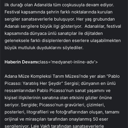
ilk durağı olan Adana’da tüm coşkusuyla devam ediyor.
Festival kapsamında şehrin farklı noktalarında kurulan
sergiler sanatseverlerle buluşuyor. Her yaş grubundan
Adanalı sergilere büyük ilgi gösteriyor. Adanalılar, festival
kapsamında dünyaca ünlü sanatçılar ile dijitalden
geleneksele farklı disiplenlerden eserlere ulaşabilmekten
büyük mutluluk duyduklarını söylediler.
Haberin Devamı
class=’medyanet-inline-adv’>
Adana Müze Kompleksi Tarım Müzesi’nde yer alan “Pablo
Picasso: Yaratılış Her Şeydir” Sergisi; dünyanın en ünlü
ressamlarından Pablo Picasso’nun sanat yaşamını ve
kişisel ilişkilerinin sanatına olan etkisini gözler önüne
seriyor. Sergide; Picasso’nun gravürleri, çizimleri,
posterleri, litografileri ve fotoğraflarından oluşan, tamamı
orijinal ve mirasçıları tarafından onaylanmış 50 eser
sergileniyor. Lale Vakfı tarafından sanatseverlerle