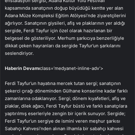
enstalasyon sergisi, Adana Kültür Yolu Festivali
kapsamında sanatçının doğup büyüdüğü kentte yer alan
Adana Müze Kompleksi Eğitim Atölyesi’nde ziyaretçilerini
ağırlıyor. Sanatçının giysileri, afiş ve plaklarının yer aldığı
sergide, Ferdi Tayfur için özel olarak hazırlanan bir
belgesel de gösteriliyor. Merhum şarkıcıya benzerliğiyle
dikkat çeken hayranları da sergide Tayfur’un şarkılarını
seslendiriyor.
Haberin Devamı
class=’medyanet-inline-adv’>
Ferdi Tayfur’un hayatına mercek tutan sergi; sanatçının
şekerci çırağı döneminden Gülhane konserine kadar farklı
zamanlarına odaklanıyor. Sergi; dönem kıyafetleri, afiş ve
plaklar, dilek ağacı, Ferdi Tayfur büstü ve farklı sanatçılara
yaptırılmış eserleriyle zengin bir içerik sunuyor. Sergide;
Ferdi Tayfur’un sergiye de ismini veren meşhur şarkısı
Sabahçı Kahvesi’nden alınan ilhamla bir sabahçı kahvesi