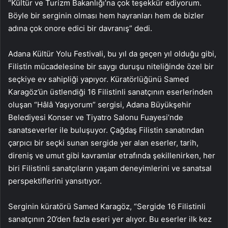
“Kültür ve Turizm Bakanlığı’na çok teşekkür ediyorum.
Böyle bir serginin olması hem hayranları hem de bizler
adına çok onore edici bir davranış” dedi.
Adana Kültür Yolu Festivali, bu yıl da geçen yıl olduğu gibi,
Filistin mücadelesine bir saygı duruşu niteliğinde özel bir
seçkiye ev sahipliği yapıyor. Küratörlüğünü Samed
Karagöz’ün üstlendiği 16 Filistinli sanatçının eserlerinden
oluşan “Hâlâ Yaşıyorum” sergisi, Adana Büyükşehir
Belediyesi Konser ve Tiyatro Salonu Fuayesi’nde
sanatseverler ile buluşuyor. Çağdaş Filistin sanatından
çarpıcı bir seçki sunan sergide yer alan eserler, tarih,
direniş ve umut gibi kavramlar etrafında şekillenirken, her
biri Filistinli sanatçıların yaşam deneyimlerini ve sanatsal
perspektiflerini yansıtıyor.
Serginin küratörü Samed Karagöz, “Sergide 16 Filistinli
sanatçının 20’den fazla eseri yer alıyor. Bu eserler ilk kez