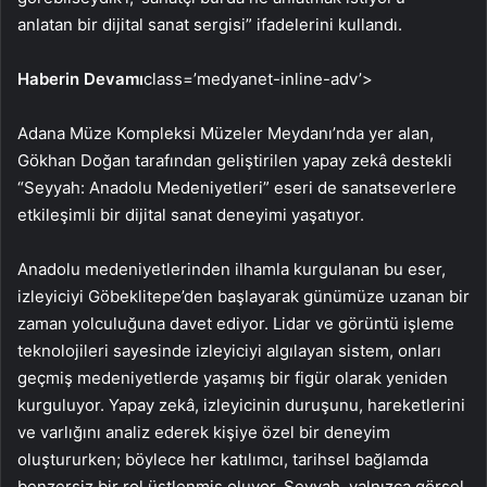
anlatan bir dijital sanat sergisi” ifadelerini kullandı.
Haberin Devamı
class=’medyanet-inline-adv’>
Adana Müze Kompleksi Müzeler Meydanı’nda yer alan,
Gökhan Doğan tarafından geliştirilen yapay zekâ destekli
“Seyyah: Anadolu Medeniyetleri” eseri de sanatseverlere
etkileşimli bir dijital sanat deneyimi yaşatıyor.
Anadolu medeniyetlerinden ilhamla kurgulanan bu eser,
izleyiciyi Göbeklitepe’den başlayarak günümüze uzanan bir
zaman yolculuğuna davet ediyor. Lidar ve görüntü işleme
teknolojileri sayesinde izleyiciyi algılayan sistem, onları
geçmiş medeniyetlerde yaşamış bir figür olarak yeniden
kurguluyor. Yapay zekâ, izleyicinin duruşunu, hareketlerini
ve varlığını analiz ederek kişiye özel bir deneyim
oluştururken; böylece her katılımcı, tarihsel bağlamda
benzersiz bir rol üstlenmiş oluyor. Seyyah, yalnızca görsel