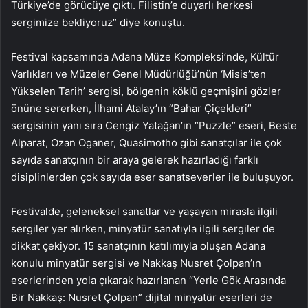
Türkiye’de görücüye çıktı. Filistin’e duyarlı herkesi
sergimize bekliyoruz” diye konuştu.
Festival kapsamında Adana Müze Kompleksi’nde, Kültür
Varlıkları ve Müzeler Genel Müdürlüğü’nün ‘Misis’ten
Yükselen Tarih’ sergisi, bölgenin köklü geçmişini gözler
önüne sererken, İlhami Atalay’ın “Bahar Çiçekleri”
sergisinin yanı sıra Cengiz Yatağan’ın “Puzzle” eseri, Beste
Alparat, Ozan Oganer, Quasimotho gibi sanatçılar ile çok
sayıda sanatçının bir araya gelerek hazırladığı farklı
disiplinlerden çok sayıda eser sanatseverler ile buluşuyor.
Festivalde, geleneksel sanatlar ve yaşayan mirasla ilgili
sergiler yer alırken, minyatür sanatıyla ilgili sergiler de
dikkat çekiyor. 15 sanatçının katılımıyla oluşan Adana
konulu minyatür sergisi ve Nakkaş Nusret Çolpan’ın
eserlerinden yola çıkarak hazırlanan “Yerle Gök Arasında
Bir Nakkaş: Nusret Çolpan” dijital minyatür eserleri de