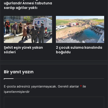
uğurlandı! Annesi tabutuna
sarılıp ağıtlar yaktı
Şehit eşin yürek yakan
2 çocuk sulama kanalında
sözleri
boğuldu
Bir yanıt yazın
E-posta adresiniz yayınlanmayacak.
Gerekli alanlar
*
ile
işaretlenmişlerdir
Y
o