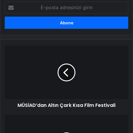
E-
posta
adresinizi
girin
MÜSİAD’dan
Altın
Çark
Kısa
Film
Festivali
MÜSİAD’dan Altın Çark Kısa Film Festivali
Tanyeli'nin
oğlundan
yürekleri