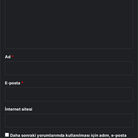
r
u
m
*
Ad
*
E-posta
*
İnternet sitesi
Daha sonraki yorumlarımda kullanılması için adım, e-posta