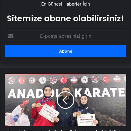
En Güncel Haberler İçin
Sitemize abone olabilirsiniz!
E-
posta
adresinizi
girin
Anadolu
Karate
Ligi'nde
Körfez
Gençlerbirliği'nin
Başarısı