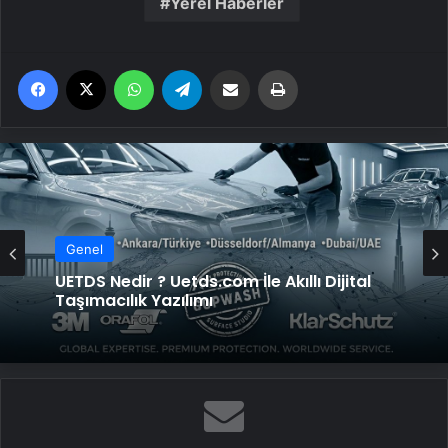
Yerel Haberler
Facebook
X
WhatsApp
Telegram
Email'den paylaş
Yaz
Genel
UETDS Nedir ? Uetds.com İle Akıllı Dijital
Taşımacılık Yazılımı