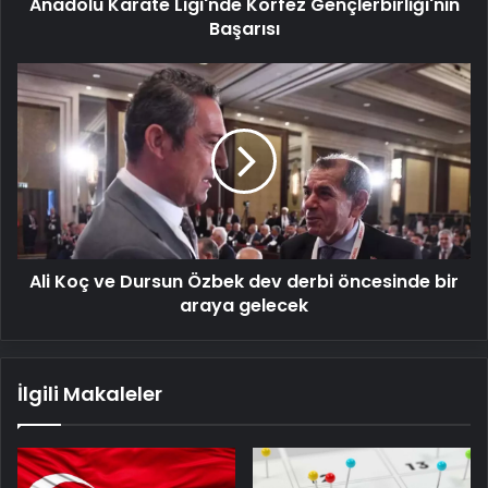
Anadolu Karate Ligi'nde Körfez Gençlerbirliği'nin
Başarısı
Ali
Koç
ve
Dursun
Özbek
dev
derbi
öncesinde
bir
Ali Koç ve Dursun Özbek dev derbi öncesinde bir
araya
gelecek
araya gelecek
İlgili Makaleler