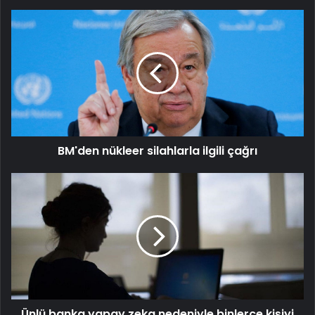
BM'den
nükleer
silahlarla
ilgili
çağrı
BM'den nükleer silahlarla ilgili çağrı
Ünlü
banka
yapay
zeka
nedeniyle
binlerce
kişiyi
işten
çıkartacak
Ünlü banka yapay zeka nedeniyle binlerce kişiyi