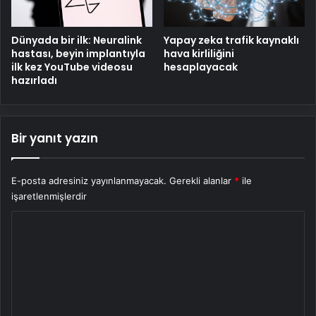
Dünyada bir ilk: Neuralink
Yapay zeka trafik kaynaklı
hastası, beyin implantıyla
hava kirliliğini
ilk kez YouTube videosu
hesaplayacak
hazırladı
Bir yanıt yazın
E-posta adresiniz yayınlanmayacak.
Gerekli alanlar
*
ile
işaretlenmişlerdir
Y
o
r
u
m