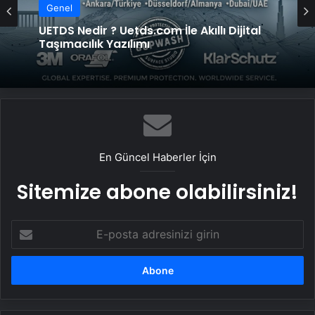
Genel
UETDS Nedir ? Uetds.com İle Akıllı Dijital
Taşımacılık Yazılımı
En Güncel Haberler İçin
Sitemize abone olabilirsiniz!
E-
posta
adresinizi
girin