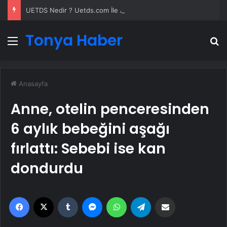
UETDS Nedir ? Uetds.com İle Akıllı Dijital Taşımacılık Yazılımı
Tonya Haber
Menü
A
Anasayfa
Anne, otelin penceresinden
6 aylık bebeğini aşağı
fırlattı: Sebebi ise kan
dondurdu
Facebook
X
Tumblr
Messenger
WhatsApp
Telegram
Email'den paylaş