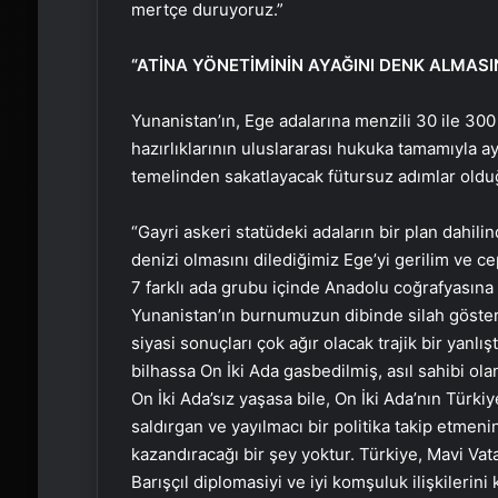
mertçe duruyoruz.”
“ATİNA YÖNETİMİNİN AYAĞINI DENK ALMASI
Yunanistan’ın, Ege adalarına menzili 30 ile 30
hazırlıklarının uluslararası hukuka tamamıyla a
temelinden sakatlayacak fütursuz adımlar olduğu
“Gayri askeri statüdeki adaların bir plan dahili
denizi olmasını dilediğimiz Ege’yi gerilim ve 
7 farklı ada grubu içinde Anadolu coğrafyasına
Yunanistan’ın burnumuzun dibinde silah göstermes
siyasi sonuçları çok ağır olacak trajik bir yanlı
bilhassa On İki Ada gasbedilmiş, asıl sahibi ola
On İki Ada’sız yaşasa bile, On İki Ada’nın Türki
saldırgan ve yayılmacı bir politika takip etmeni
kazandıracağı bir şey yoktur. Türkiye, Mavi V
Barışçıl diplomasiyi ve iyi komşuluk ilişkilerin