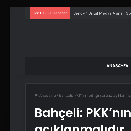
Son Dakika Haberleri
UETDS Nedir ? Uetds.com İle Akıll
ANASAYFA
Anasayfa
/
Bahçeli: PKK’nın bittiği şartsız açıklanmal
Bahçeli: PKK’nın 
açıklanmalıdır