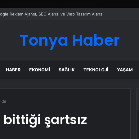
ı Dijital Taşımacılık Yazılımı
Tonya Haber
HABER
EKONOMI
SAĞLIK
TEKNOLOJI
YAŞAM
ıdır
bittiği şartsız