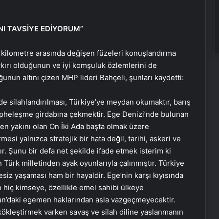
NI TAVSİYE EDİYORUM”
0 kilometre arasında değişen füzeleri konuşlandırma
ykırı olduğunun ve iyi komşuluk özlemlerini de
nun altını çizen MHP lideri Bahçeli, şunları kaydetti:
nde silahlandırılması, Türkiye’ye meydan okumaktır, barış
cepheleşme girdabına çekmektir. Ege Denizi’nde bulunan
 en yakını olan On İki Ada başta olmak üzere
i yalnızca stratejik bir hata değil, tarihi, askeri ve
ştır. Şunu bir defa net şekilde ifade etmek isterim ki
n Türk milletinden ayak oyunlarıyla çalınmıştır. Türkiye
yesiz yaşaması ham bir hayaldir. Ege’nin karşı kıyısında
n hiç kimseye, özellikle emel sahibi ülkeye
atan’daki egemen haklarından asla vazgeçmeyecektir.
i kökleştirmek varken savaş ve silah diline yaslanmanın