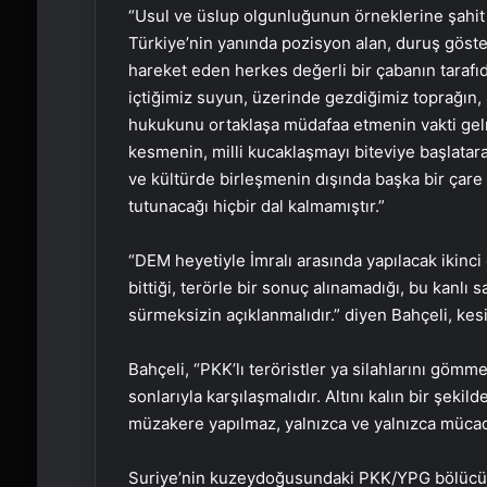
“Usul ve üslup olgunluğunun örneklerine şahi
Türkiye’nin yanında pozisyon alan, duruş göst
hareket eden herkes değerli bir çabanın tarafıd
içtiğimiz suyun, üzerinde gezdiğimiz toprağın, 
hukukunu ortaklaşa müdafaa etmenin vakti gelmi
kesmenin, milli kucaklaşmayı biteviye başlatarak
ve kültürde birleşmenin dışında başka bir çare 
tutunacağı hiçbir dal kalmamıştır.”
“DEM heyetiyle İmralı arasında yapılacak ikinc
bittiği, terörle bir sonuç alınamadığı, bu kanlı 
sürmeksizin açıklanmalıdır.” diyen Bahçeli, kesi
Bahçeli, “PKK’lı teröristler ya silahlarını gömmel
sonlarıyla karşılaşmalıdır. Altını kalın bir şeki
müzakere yapılmaz, yalnızca ve yalnızca mücadele
Suriye’nin kuzeydoğusundaki PKK/YPG bölücü 