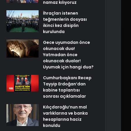
namaz kılıyoruz
İhraçları istenen
teğmenlerin dosyası
ikinci kez disiplin
kurulunda
Gece uyumadan önce
okunacak dua!
Yatmadan önce
okunacak dualar!
Uyumak için hangi dua?
Cumhurbaşkanı Recep
Tayyip Erdoğan’dan
kabine toplantısı
sonrası açıklamalar
Kılıçdaroğlu’nun mal
varlıklarına ve banka
hesaplarına haciz
konuldu