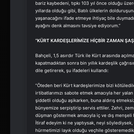
bariz kaybedeni, tıpkı 103 yıl önce olduğu üzere
yıllarda olduğu gibi, Batılı ülkelerin dolduruşu
yaşanacağını ifade etmeye ihtiyaç bile duymadığ
ayağını denk almasını tavsiye ediyorum.”
“KÜRT KARDEŞLERİMİZE HİÇBİR ZAMAN ŞAŞ
Bahçeli, 1,5 asırdır Türk ile Kürt arasında aç
kapatmadıktan sonra bin yıllık kardeşlik çağrı
dile getirerek, şu ifadeleri kullandı:
“Öteden beri Kürt kardeşlerimize bizi kötüledil
irtibatlarımızı sabote etmek amacıyla her yalan 
şiddetli olduğu aşikarken, buna aldırış etmeksi
bünyemize serpiştirip servis ettiler. Zehri, zem
düşman göstermek amacıyla iç ve dış menşeli h
İtiraf edeyim ki ne yaptıysak, neyi söylediysek
hürmetimizi layık olduğu veçhile gösteremedik.