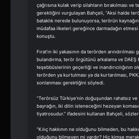
çağrısına kulak verip silahların bırakılması v
gerektiğini vurgulayan Bahçeli, “Aksi halde te
bataklık nerede bulunuyorsa, terörün kaynağın
müdafaa ilkeleri gereğince darmadağın etmesi 
konuştu.
Fırat’ın iki yakasının da terörden arındırılması
bulandırma, terör örgütünü arkalama ve DAEŞ b
teşebbüslerinin geçerliği ve inandırıcılığının o
terörden ya kurtulması ya da kurtarılması, PKK
sonlanması gerektiğini söyledi.
“Terörsüz Türkiye’nin doğuşundan rahatsız ve m
bayrağın, iki dilin isteneceğini hezeyan koma
tiyatrosudur.” ifadesini kullanan Bahçeli, sözle
“Kılıç hakkının ne olduğunu bilmeden, bu hakkı 
olduğunu bilmeyen mi vardır? Hiç kimse merak