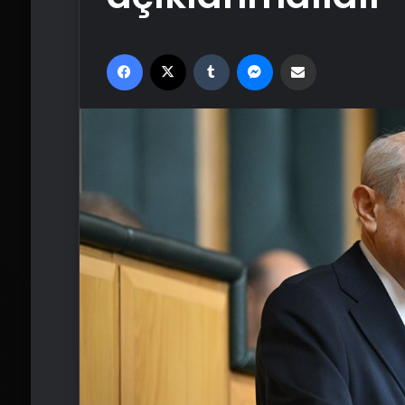
Facebook
X
Tumblr
Messenger
Email'den paylaş