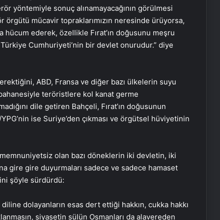
e terör yöntemiyle sonuç alınamayacağının görülmesi
rör örgütü mücavir topraklarımızın neresinde ürüyorsa,
a hücum ederek, özellikle Fırat’ın doğusunu meşru
Türkiye Cumhuriyeti’nin bir devlet onurudur.” diye
 gerektiğini, ABD, Fransa ve diğer bazı ülkelerin suyu
ahanesiyle teröristlere kol kanat germe
lmadığını dile getiren Bahçeli, Fırat’ın doğusunun
/YPG’nin ise Suriye’den çıkması ve örgütsel hüviyetinin
emnuniyetsiz olan bazı döneklerin iki devletin, iki
sına gire gire duyurmaları sadece ve sadece hamaset
rini şöyle sürdürdü:
diline dolayanların esas dert ettiği hakkın, cukka hakkı
lanmasın, siyasetin sülün Osmanları da alavereden