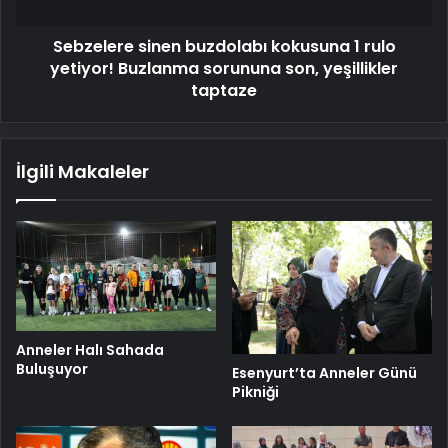
Buzlanma
sorununa
Sebzelere sinen buzdolabı kokusuna 1 rulo
son,
yeşillikler
yetiyor! Buzlanma sorununa son, yeşillikler
taptaze
taptaze
İlgili Makaleler
Anneler Halı Sahada
Buluşuyor
Esenyurt’ta Anneler Günü
Pikniği