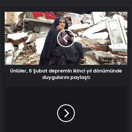
Ünlüler,
6
Şubat
depremin
ikinci
yıl
dönümünde
duygularını
paylaştı
Ünlüler, 6 Şubat depremin ikinci yıl dönümünde
duygularını paylaştı
Sebzelere
sinen
buzdolabı
kokusuna
1
rulo
yetiyor!