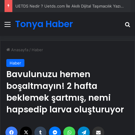
Yeni Dünya Düzensizliği Çağında Türk Dış Politikası ve Hakan Fidan Faktörü
Tonya Haber
Menü
A
Anasayfa
/
Haber
Haber
Bavulunuzu hemen
boşaltmayın! 2 hafta
beklemek şartmış, nemi
hapsedip larva oluşturuyor
Facebook
X
Tumblr
Messenger
WhatsApp
Telegram
Email'den paylaş