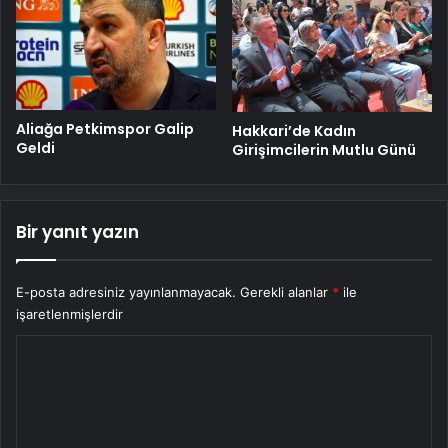
Aliağa Petkimspor Galip
Hakkari’de Kadın
Geldi
Girişimcilerin Mutlu Günü
Bir yanıt yazın
E-posta adresiniz yayınlanmayacak.
Gerekli alanlar
*
ile
işaretlenmişlerdir
Y
o
r
u