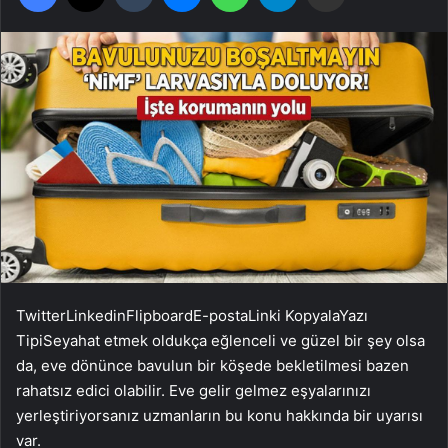
Twitter
Linkedin
Flipboard
E-posta
Linki Kopyala
Yazı
Tipi
Seyahat etmek oldukça eğlenceli ve güzel bir şey olsa
da, eve dönünce bavulun bir köşede bekletilmesi bazen
rahatsız edici olabilir. Eve gelir gelmez eşyalarınızı
yerleştiriyorsanız uzmanların bu konu hakkında bir uyarısı
var.