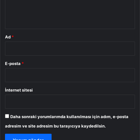
m
*
Ad
*
E-posta
*
İnternet sitesi
Daha sonraki yorumlarımda kullanılması için adım, e-posta
adresim ve site adresim bu tarayıcıya kaydedilsin.