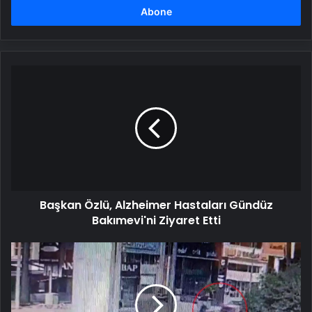
girin
Başkan
Özlü,
Alzheimer
Hastaları
Gündüz
Bakımevi'ni
Ziyaret
Etti
Başkan Özlü, Alzheimer Hastaları Gündüz
Bakımevi'ni Ziyaret Etti
Antalya'da
Yaşlı
Kadın
Otomobil
Çarptı,