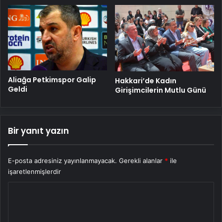
Aliağa Petkimspor Galip
Hakkari’de Kadın
Geldi
Girişimcilerin Mutlu Günü
Bir yanıt yazın
E-posta adresiniz yayınlanmayacak.
Gerekli alanlar
*
ile
işaretlenmişlerdir
Y
o
r