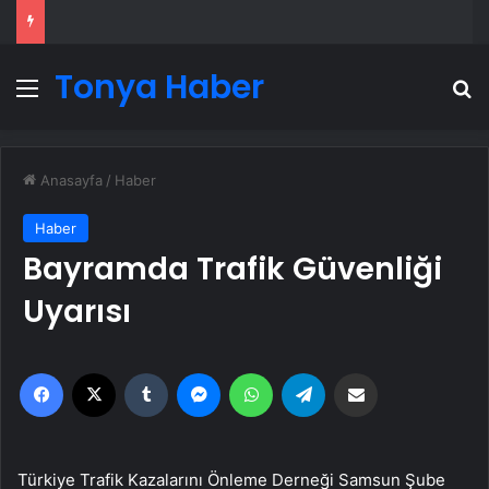
Tonya Haber
Menü
A
Anasayfa
/
Haber
Haber
Bayramda Trafik Güvenliği
Uyarısı
Facebook
X
Tumblr
Messenger
WhatsApp
Telegram
Email'den paylaş
Türkiye Trafik Kazalarını Önleme Derneği Samsun Şube