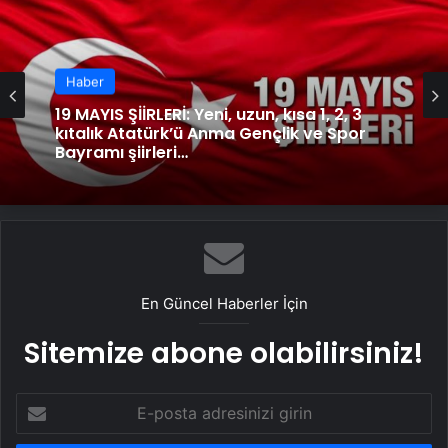
Haber
19 MAYIS ŞİİRLERİ: Yeni, uzun, kısa 1, 2, 3
kıtalık Atatürk’ü Anma Gençlik ve Spor
Bayramı şiirleri…
En Güncel Haberler İçin
Sitemize abone olabilirsiniz!
E-
posta
adresinizi