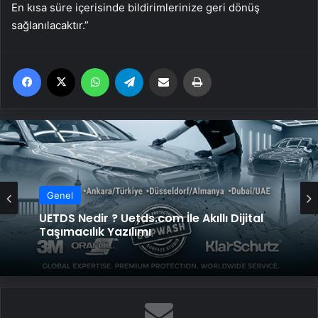
En kısa süre içerisinde bildirimlerinize geri dönüş
sağlanılacaktır.”
Facebook
X
WhatsApp
Telegram
Email'den paylaş
Yaz
Genel
UETDS Nedir ? Uetds.com İle Akıllı Dijital
Taşımacılık Yazılımı