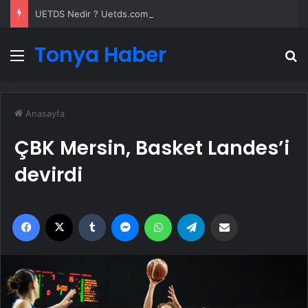
UETDS Nedir ? Uetds.com İle Akıllı Dijital Taşımacılık Yazılımı
Tonya Haber
Menü
A
Anasayfa
ÇBK Mersin, Basket Landes’i
devirdi
Facebook
X
Tumblr
Messenger
WhatsApp
Telegram
Email'den paylaş