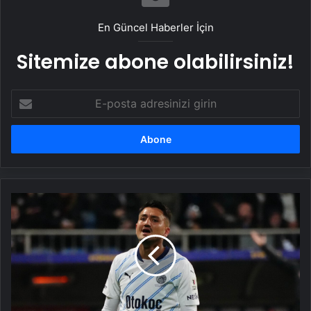
En Güncel Haberler İçin
Sitemize abone olabilirsiniz!
E-
posta
adresinizi
girin
Cengiz
Ünder'in
Beşiktaş'a
transferi
çıkmaza
girdi