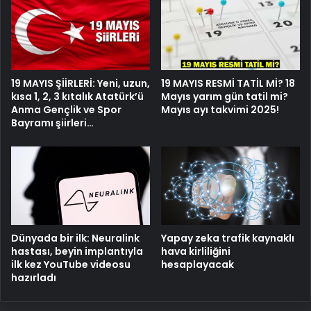
19 MAYIS ŞİİRLERİ: Yeni, uzun,
19 MAYIS RESMİ TATİL Mİ? 18
kısa 1, 2, 3 kıtalık Atatürk’ü
Mayıs yarım gün tatil mi?
Anma Gençlik ve Spor
Mayıs ayı takvimi 2025!
Bayramı şiirleri…
Dünyada bir ilk: Neuralink
Yapay zeka trafik kaynaklı
hastası, beyin implantıyla
hava kirliliğini
ilk kez YouTube videosu
hesaplayacak
hazırladı