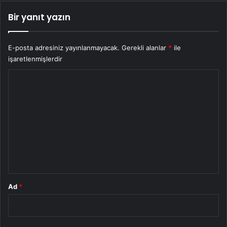
Bir yanıt yazın
E-posta adresiniz yayınlanmayacak.
Gerekli alanlar
*
ile
işaretlenmişlerdir
Y
o
r
u
m
*
Ad
*