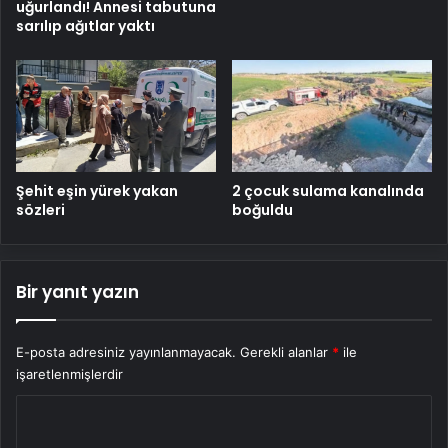
uğurlandı! Annesi tabutuna
sarılıp ağıtlar yaktı
Şehit eşin yürek yakan
2 çocuk sulama kanalında
sözleri
boğuldu
Bir yanıt yazın
E-posta adresiniz yayınlanmayacak.
Gerekli alanlar
*
ile
işaretlenmişlerdir
Y
o