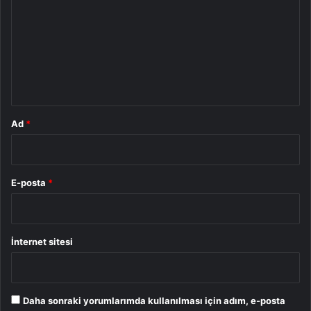
r
u
m
*
Ad
*
E-posta
*
İnternet sitesi
Daha sonraki yorumlarımda kullanılması için adım, e-posta