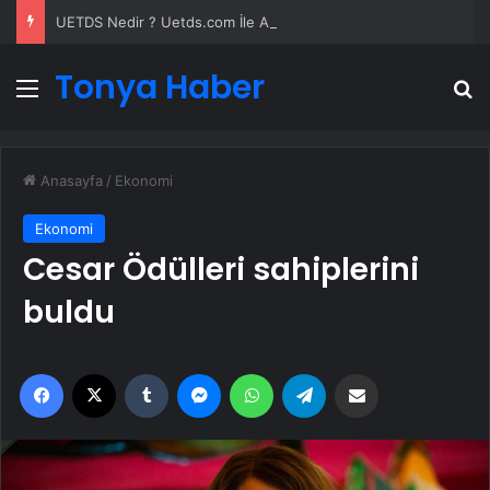
UETDS Nedir ? Uetds.com İle Akıllı Dijital Taşımacılık Yazılımı
Tonya Haber
Menü
A
Anasayfa
/
Ekonomi
Ekonomi
Cesar Ödülleri sahiplerini
buldu
Facebook
X
Tumblr
Messenger
WhatsApp
Telegram
Email'den paylaş