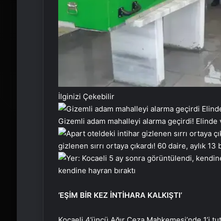
İlginizi Çekebilir
Gizemli adam mahalleyi alarma geçirdi! Elinde val
gizlenen sırrı ortaya çıkardı! 60 daire, aylık 13 
kendine hayran bıraktı
‘EŞİM BİR KEZ İNTİHARA KALKIŞTI’
Kocaeli 4’üncü Ağır Ceza Mahkemesi’nde 1’i tu