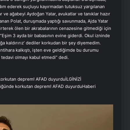
rdım ederek suçluyu kayırmadan tutuksuz yargılanan
ar ve ağabeyi Aydoğan Yatar, avukatlar ve tanıklar hazır
nan Polat, duruşmada yaptığı savunmada, Ajda Yatar
irterek ölen bir akrabalarının cenazesine gitmediği için
t, “Eşim 3 ayda bir babasının evine giderdi. Okul izninde
ağa kaldırırız’ dediler korkudan bir şey diyemedim.
intihara kalkıştı, işten eve geldiğimde bu durumu
tedavi olmayı kabul etmedi” dedi.
İLGİNİZİ
lüğünde korkutan deprem! AFAD duyurdu
Haberi