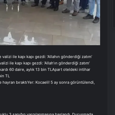
izi ile kapı kapı gezdi: ‘Allah’ın gönderdiği zatım’
Apart oteldeki intihar
bin TL
Yer: Kocaeli! 5 ay sonra görüntülendi,
tuklu 3 sanığın yargılanmasına başlandı. Duruşmada,