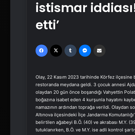
istismar iddias
etti’
Facebook
X
Tumblr
Messenger
Email'den paylaş
Olay, 22 Kasım 2023 tarihinde Körfez ilçesine 
restoranda meydana geldi. 3 çocuk annesi Ajda
olaydan 20 gün önce boşandığı Vahyettin Polat 
boğazına isabet eden 4 kurşunla hayatını kaybet
namazının ardından toprağa verildi. Olaydan so
Altınova ilçesindeki İlçe Jandarma Komutanlığı’
belirtilen ağabeyi B.Ö. (40) ve akrabası M.Y. (39
tutuklanırken, B.Ö. ve M.Y. ise adli kontrol şartı