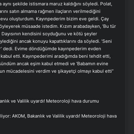
a aynı şekilde istismara maruz kaldığını söyledi. Polat,
arını satın almama rağmen ilaçların verilmediğini
devu oluşturdum. Kayınpederim bizim eve geldi. Çay
söyleyerek müsaade istedim. Kızım arabadayken, ’Bu tür
. Dayısının kendisini soyduğunu ve kötü şeyler
lediğini ancak konuyu kapattıklarını da söyledi. ’Seni
lar’ dedi. Evime döndüğümde kayınpederim evden
bul etti. Kayınpederimi aradığımda beni tehdit etti,
düşündüm ancak eşim kabul etmedi ve ’Babamın evine
nun mücadelesini verdim ve şikayetçi olmayı kabul etti”
liyor: AKOM, Bakanlık ve Valilik uyardı! Meteoroloji hava