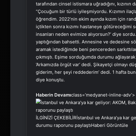
tarafından cinsel istismara uğradığını, kızının d
“Çocuğum bir türlü iyileşmiyordu. Kızımın ilaçl
öğrendim. 2022’nin ekim ayında kızım için ran
içtikten sonra kızımı hastaneye götüreceğimi 
insanları neden evimize alıyorsun?’ diye sordu
yaptığından bahsetti. Annesine ve dedesine söy
aramak istediğimde beni pencereden sarkıttı
çıkmıştı. Eşime sorduğumda durumu ağlayarak ka
’Arkamızda örgüt var’ dedi. Şikayetçi olmayı 
giderim, her şeyi reddederim’ dedi. 1 hafta bu
diye konuştu.
Haberin Devamı
class=’medyanet-inline-adv’>
İLGİNİZİ ÇEKEBİLİR
İstanbul ve Ankara’ya kar ge
durumu raporunu paylaştı
Haberi Görüntüle