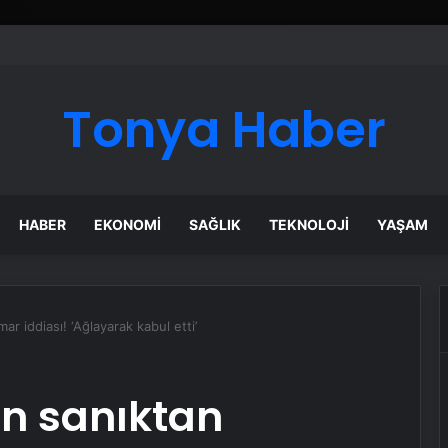
Tonya Haber
HABER
EKONOMI
SAĞLIK
TEKNOLOJI
YAŞAM
ar iddiası! ‘Ağlayarak kabul etti’
en sanıktan