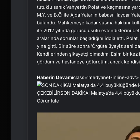
tutuklu sanık Vahyettin Polat ve kaçmasına ya
M.Y. ve B.Ö. ile Ajda Yatar’ın babası Haydar Yat
bulundu. Mahkemeye kadar susma hakkını kulla
ile 2012 yılında görücü usulü evlendiklerini bel
aralarında sorunlar başladığını iddia etti. Pola
yine gitti. Bir süre sonra ‘Örgüte üyeyiz seni d
Kendilerinden şikayetçi olmadım. Eşim bir kez 
gördüm ve hastaneye götürdüm, ancak kendisi 
Haberin Devamı
class=’medyanet-inline-adv’>
ÇEKEBİLİR
SON DAKİKA! Malatya’da 4.4 büyük
Görüntüle