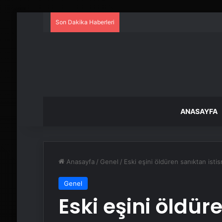
Son Dakika Haberleri
ANASAYFA
Anasayfa
/
Genel
/
Eski eşini öldüren sanıktan istism
Genel
Eski eşini öldür