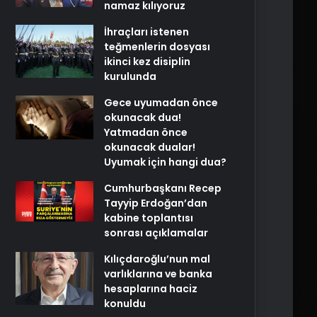
namaz kılıyoruz
İhraçları istenen
teğmenlerin dosyası
ikinci kez disiplin
kurulunda
Gece uyumadan önce
okunacak dua!
Yatmadan önce
okunacak dualar!
Uyumak için hangi dua?
Cumhurbaşkanı Recep
Tayyip Erdoğan’dan
kabine toplantısı
sonrası açıklamalar
Kılıçdaroğlu’nun mal
varlıklarına ve banka
hesaplarına haciz
konuldu