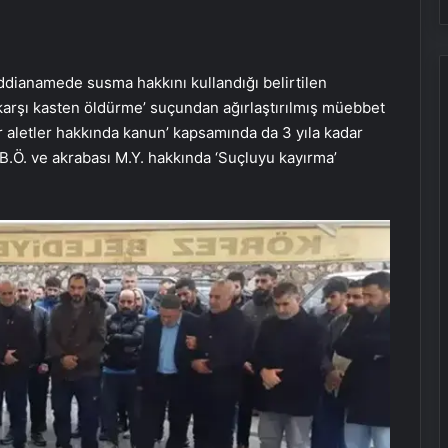
iddianamede susma hakkını kullandığı belirtilen
 karşı kasten öldürme’ suçundan ağırlaştırılmış müebbet
ğer aletler hakkında kanun’ kapsamında da 3 yıla kadar
i B.Ö. ve akrabası M.Y. hakkında ‘Suçluyu kayırma’