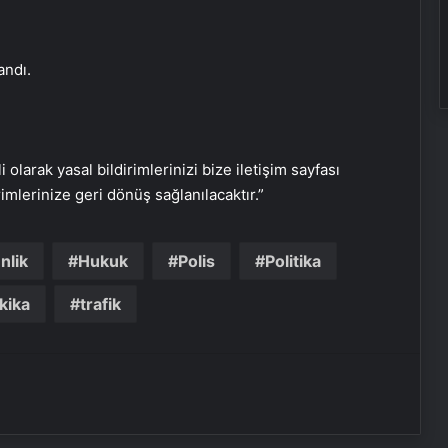
andı.
i olarak yasal bildirimlerinizi bize iletişim sayfası
rimlerinize geri dönüş sağlanılacaktır.”
Serjoy : Dijital Medya Ajansı, Google
nlik
Hukuk
Polis
Politika
Reklam Ajansı, SEO Ajansı ve Web
Tasarım Ajansı
kika
trafik
UETDS Nedir ? Uetds.com İle Akıllı
Dijital Taşımacılık Yazılımı
Yeni Dünya Düzensizliği Çağında
Türk Dış Politikası ve Hakan Fidan