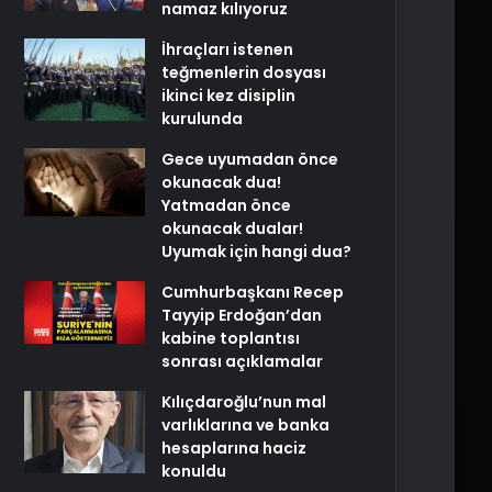
namaz kılıyoruz
İhraçları istenen
teğmenlerin dosyası
ikinci kez disiplin
kurulunda
Gece uyumadan önce
okunacak dua!
Yatmadan önce
okunacak dualar!
Uyumak için hangi dua?
Cumhurbaşkanı Recep
Tayyip Erdoğan’dan
kabine toplantısı
sonrası açıklamalar
Kılıçdaroğlu’nun mal
varlıklarına ve banka
hesaplarına haciz
konuldu