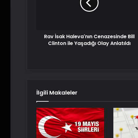
Bill
Clinton
ile
Yaşadığı
Olay
Rav İsak Haleva'nın Cenazesinde Bill
Anlatıldı
Clinton ile Yaşadığı Olay Anlatıldı
İlgili Makaleler