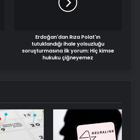
ihale
yolsuzluğu
soruşturmasına
ilk
yorum:
Erdoğan'dan Rıza Polat'ın
Hiç
kimse
tutuklandığı ihale yolsuzluğu
hukuku
soruşturmasına ilk yorum: Hiç kimse
çiğneyemez
hukuku çiğneyemez