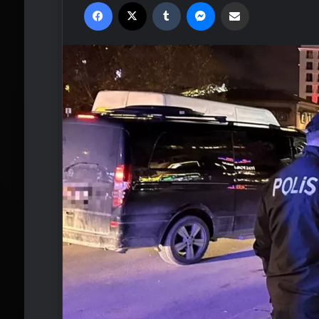
Facebook
X
Tumblr
Messenger
Email'den paylaş