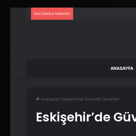
Son Dakika Haberleri
ANASAYFA
Anasayfa
/
Eskişehir’de Güvenlik Denetimi
Eskişehir’de Gü