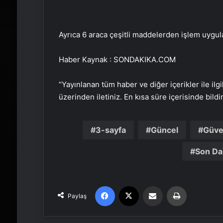
Ayrıca 6 araca çeşitli maddelerden işlem uygul
Haber Kaynak : SONDAKIKA.COM
“Yayınlanan tüm haber ve diğer içerikler ile ilgil
üzerinden iletiniz. En kısa süre içerisinde bildi
3-sayfa
Güncel
Güve
Son Da
Facebook
X
Email'den paylaş
Yaz
Paylaş