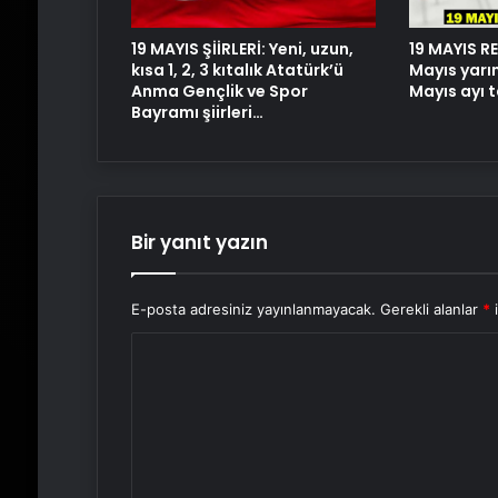
19 MAYIS ŞİİRLERİ: Yeni, uzun,
19 MAYIS RE
kısa 1, 2, 3 kıtalık Atatürk’ü
Mayıs yarı
Anma Gençlik ve Spor
Mayıs ayı 
Bayramı şiirleri…
Bir yanıt yazın
E-posta adresiniz yayınlanmayacak.
Gerekli alanlar
*
i
Y
o
r
u
m