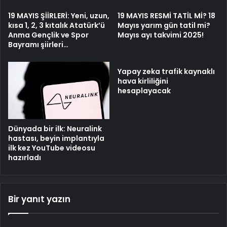
19 MAYIS ŞİİRLERİ: Yeni, uzun,
19 MAYIS RESMİ TATİL Mİ? 18
kısa 1, 2, 3 kıtalık Atatürk’ü
Mayıs yarım gün tatil mi?
Anma Gençlik ve Spor
Mayıs ayı takvimi 2025!
Bayramı şiirleri…
Yapay zeka trafik kaynaklı
hava kirliliğini
hesaplayacak
Dünyada bir ilk: Neuralink
hastası, beyin implantıyla
ilk kez YouTube videosu
hazırladı
Bir yanıt yazın