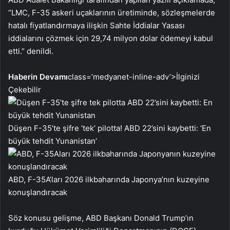
“LMC, F-35 askeri uçaklarının üretiminde, sözleşmelerde
hatalı fiyatlandırmaya ilişkin Sahte İddialar Yasası
iddialarını çözmek için 29,74 milyon dolar ödemeyi kabul
etti.” denildi.
Haberin Devamı
class=’medyanet-inline-adv’>
İlginizi
Çekebilir
Düşen F-35’te şifre ‘tek’ pilotta! ABD 22’sini kaybetti: ‘En
büyük tehdit Yunanistan’
ABD, F-35A’ları 2026 ilkbaharında Japonya’nın kuzeyine
konuşlandıracak
Söz konusu gelişme, ABD Başkanı Donald Trump’ın