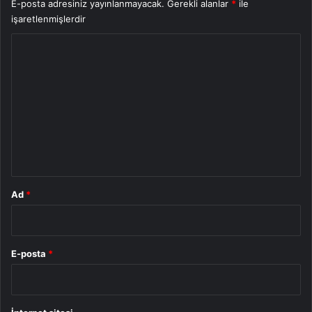
E-posta adresiniz yayınlanmayacak.
Gerekli alanlar
*
ile
işaretlenmişlerdir
Y
o
r
u
m
*
Ad
*
E-posta
*