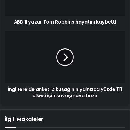
ABD'li yazar Tom Robbins hayatını kaybetti
İngiltere'de
anket:
Z
kuşağının
yalnızca
yüzde
11'i
ülkesi
için
İngiltere'de anket: Z kuşağının yalnızca yüzde 11'i
savaşmaya
hazır
ülkesi için savaşmaya hazır
İlgili Makaleler