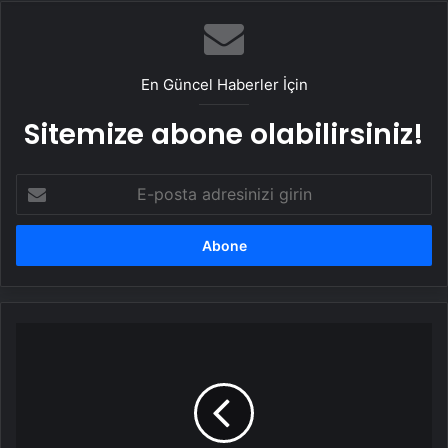
En Güncel Haberler İçin
Sitemize abone olabilirsiniz!
E-
posta
adresinizi
girin
ABD'li
yazar
Tom
Robbins
hayatını
kaybetti