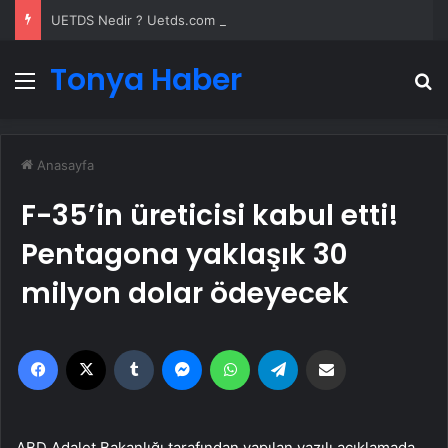
UETDS Nedir ? Uetds.com İle Akıllı Dijital Taşımacılık Yazılımı
Tonya Haber
Menü
A
Anasayfa
F-35’in üreticisi kabul etti!
Pentagona yaklaşık 30
milyon dolar ödeyecek
Facebook
X
Tumblr
Messenger
WhatsApp
Telegram
Email'den paylaş
ABD Adalet Bakanlığı tarafından yapılan yazılı açıklamada,