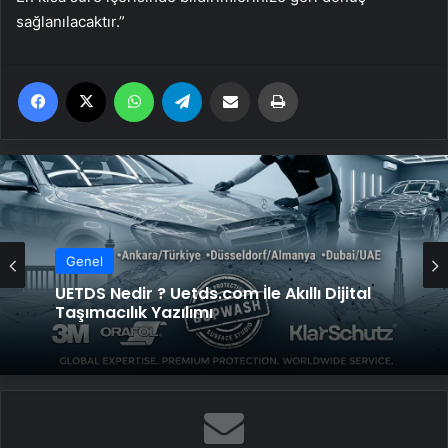
sağlanılacaktır.”
Facebook
X
WhatsApp
Telegram
Email'den paylaş
Yaz
Genel
UETDS Nedir ? Uetds.com İle Akıllı Dijital
Taşımacılık Yazılımı