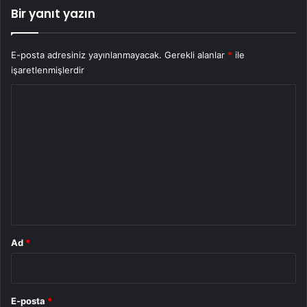
Bir yanıt yazın
E-posta adresiniz yayınlanmayacak.
Gerekli alanlar
*
ile
işaretlenmişlerdir
Y
o
r
u
m
*
Ad
*
E-posta
*