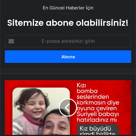
En Güncel Haberler İçin
Sitemize abone olabilirsiniz!
E-
posta
adresinizi
girin
Suriye'de
bomba
seslerini
oyuna
dönüştüren
baba
ve
kızının
zafer