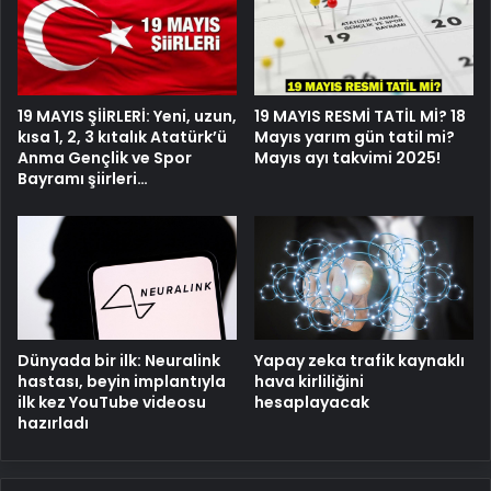
19 MAYIS ŞİİRLERİ: Yeni, uzun,
19 MAYIS RESMİ TATİL Mİ? 18
kısa 1, 2, 3 kıtalık Atatürk’ü
Mayıs yarım gün tatil mi?
Anma Gençlik ve Spor
Mayıs ayı takvimi 2025!
Bayramı şiirleri…
Dünyada bir ilk: Neuralink
Yapay zeka trafik kaynaklı
hastası, beyin implantıyla
hava kirliliğini
ilk kez YouTube videosu
hesaplayacak
hazırladı