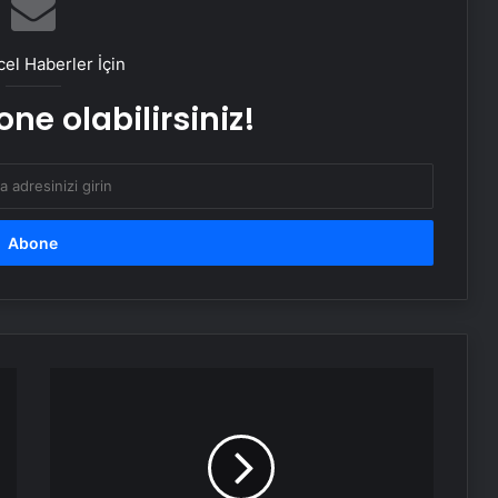
Eşini Kaybeden Kadın Ekmek
Üreterek Hayata Tutundu
el Haberler İçin
ne olabilirsiniz!
109 Yaşındaki Annenin Kutlaması
Güney
Kore'de
Orman
Yangınları
Yeniden
Başladı