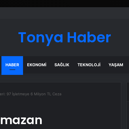
Tonya Haber
HABER
EKONOMI
SAĞLIK
TEKNOLOJI
YAŞAM
ri: 97 İşletmeye 6 Milyon TL Ceza
Ramazan