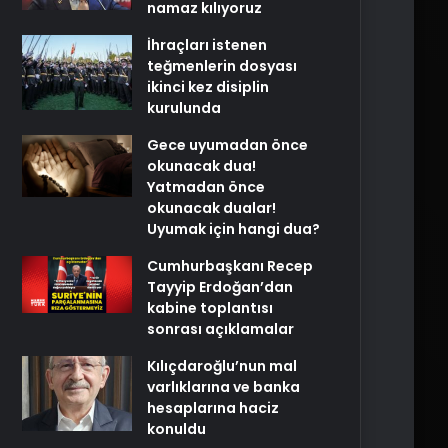
namaz kılıyoruz
İhraçları istenen
teğmenlerin dosyası
ikinci kez disiplin
kurulunda
Gece uyumadan önce
okunacak dua!
Yatmadan önce
okunacak dualar!
Uyumak için hangi dua?
Cumhurbaşkanı Recep
Tayyip Erdoğan’dan
kabine toplantısı
sonrası açıklamalar
Kılıçdaroğlu’nun mal
varlıklarına ve banka
hesaplarına haciz
konuldu