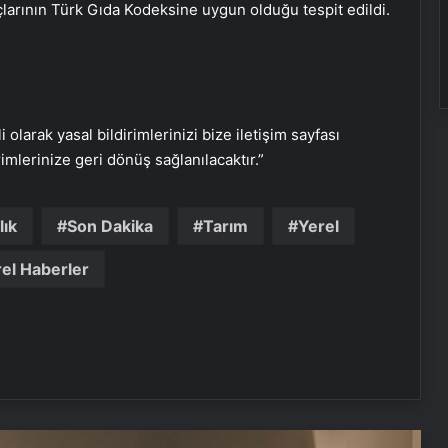
çlarının Türk Gıda Kodeksine uygun olduğu tespit edildi.
i olarak yasal bildirimlerinizi bize iletişim sayfası
rimlerinize geri dönüş sağlanılacaktır.”
Gece uyumadan önce okunacak
lık
Son Dakika
Tarım
Yerel
dua! Yatmadan önce okunacak
dualar! Uyumak için hangi dua?
el Haberler
Yaza kadar zayıflayacaksınız! Yağları
cayır cayır yakıyor, karnı dümdüz
yapıyor! Diyet kabak çorbası tarifi ve
püf noktaları!
Sağlık Eş Anlamlısı Nedir? Sağlık
Kelimesinin Eş Anlamlıları Nelerdir?