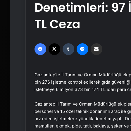
Denetimleri: 97
TL Ceza
Facebook
X
Tumblr
Messenger
Email'den paylaş
Gaziantep’te İl Tarım ve Orman Müdürlüğü eki
bin 276 işletme kontrol edilerek gıda güvenliği
işletmeye 6 milyon 373 bin 174 TL idari para c
Gaziantep İl Tarım ve Orman Müdürlüğü ekipler
personel ve 15 özel teknik donanımlı araç ile g
arz eden işletmelere yönelik denetim yaptı. D
mamuller, ekmek, pide, tatlı, baklava, şeker ve 