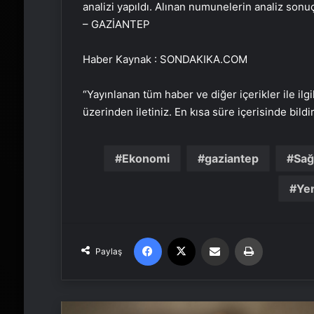
analizi yapıldı. Alınan numunelerin analiz sonu
– GAZİANTEP
Haber Kaynak : SONDAKIKA.COM
“Yayınlanan tüm haber ve diğer içerikler ile ilgil
üzerinden iletiniz. En kısa süre içerisinde bildi
Ekonomi
gaziantep
Sağ
Yer
Facebook
X
Email'den paylaş
Yaz
Paylaş