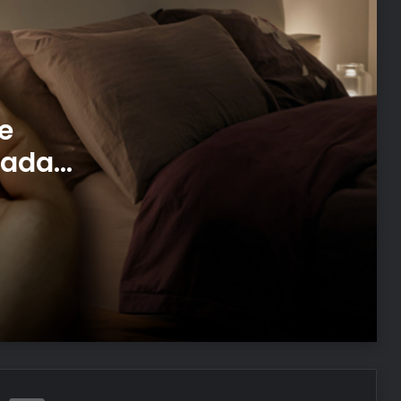
Kabak çekirdeğine “Salmonella”,
zencefile “Bacillus cereus” nasıl
bulaşıyor?
19 MAYIS ŞİİRLERİ: Yeni, uzun, kısa 1, 2,
e
3 kıtalık Atatürk’ü Anma Gençlik ve
Spor Bayramı şiirleri…
madan
r!
14.14 Saat Anlamı Nedir? 14.14 Çift
Saatlerin Anlamı Nasıl Yorumlanır?
ua?
19 MAYIS RESMİ TATİL Mİ? 18 Mayıs
yarım gün tatil mi? Mayıs ayı
takvimi 2025!
Feray Şahin için Anneler Günü’nde
adalet çağrısı