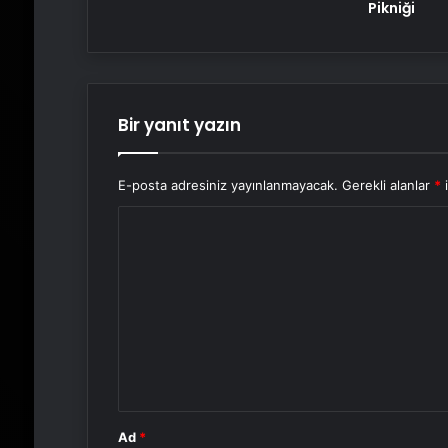
Pikniği
Bir yanıt yazın
E-posta adresiniz yayınlanmayacak.
Gerekli alanlar
*
i
Y
o
r
u
m
*
Ad
*