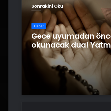
Sonrakini Oku
Haber
Gece uyumadan önc
okunacak dua! Yat
önce okunacak duala
Uyumak için hangi d