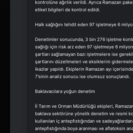
kontrolüne ağırlık verildi. Ayrıca Ramazan paketl
etiket bilgileri de kontrol edildi.
Halk sağlığını tehdit eden 97 işletmeye 6 mily
Denetimler sonucunda, 3 bin 276 işletme kontr
sağlığı için risk arz eden 97 işletmeye 6 milyo
şartları sağlamayan bazı işletmelere ise gerekli
şartlarını düzeltmeleri ve eksiklerini gidermele
ikazlar yapıldı. Ekiplerin Ramazan ayı içerisin
7’sinin analiz sonucu ise olumsuz sonuçlandı.
Baklavacılara yoğun denetim
İl Tarım ve Orman Müdürlüğü ekipleri, Ramazan
baklava sektörüne yönelik denetim ve resmi kont
kullanılan iç antepfıstığından ve sadeyağlarda
antepfıstığında boya aranması ve aflatoksin ana