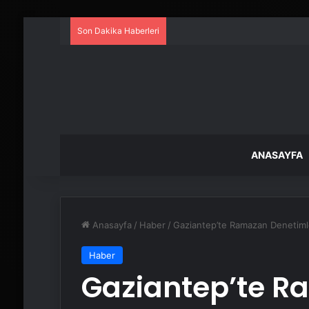
Son Dakika Haberleri
ANASAYFA
Anasayfa
/
Haber
/
Gaziantep’te Ramazan Denetimle
Haber
Gaziantep’te 