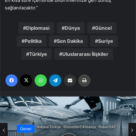
En kısa süre içerisinde bildirimlerinize geri dönüş
sağlanılacaktır.”
Diplomasi
Dünya
Güncel
Politika
Son Dakika
Suriye
Türkiye
Uluslararası İlişkiler
Facebook
X
WhatsApp
Telegram
Email'den paylaş
Yaz
Genel