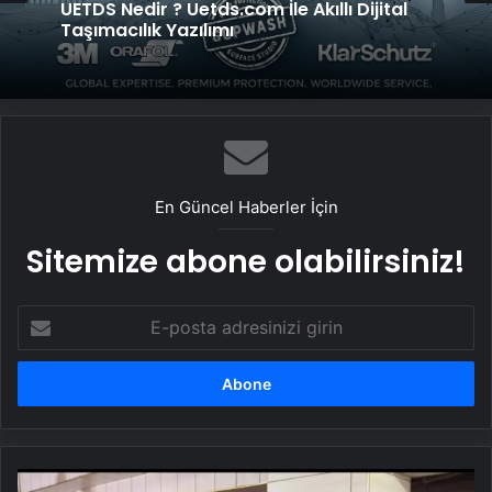
UETDS Nedir ? Uetds.com İle Akıllı Dijital
Taşımacılık Yazılımı
En Güncel Haberler İçin
Sitemize abone olabilirsiniz!
E-
posta
adresinizi
girin
CHP'li