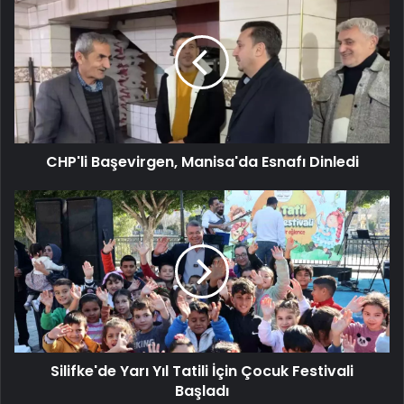
Başevirgen,
Manisa'da
Esnafı
Dinledi
CHP'li Başevirgen, Manisa'da Esnafı Dinledi
Silifke'de
Yarı
Yıl
Tatili
İçin
Çocuk
Festivali
Başladı
Silifke'de Yarı Yıl Tatili İçin Çocuk Festivali
Başladı