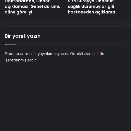
Doktorlardan, Önder
Sırrı Süreyya Önder’in
açıklaması: Genel durumu
sağlık durumuyla ilgili
düne göre iyi
hastaneden açıklama
Bir yanıt yazın
E-posta adresiniz yayınlanmayacak.
Gerekli alanlar
*
ile
işaretlenmişlerdir
Y
o
r
u
m
*