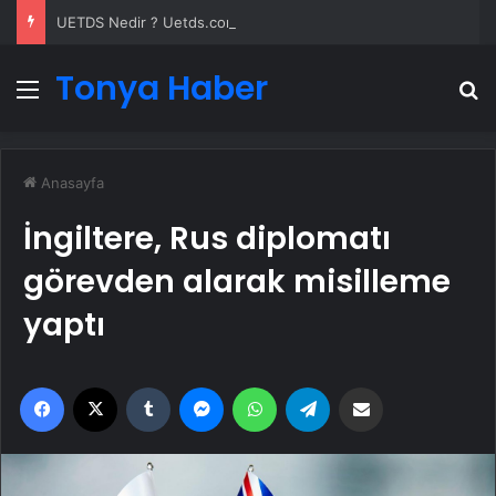
UETDS Nedir ? Uetds.com İle Akıllı Dijital Taşımacılık Yazılımı
Tonya Haber
Menü
A
Anasayfa
İngiltere, Rus diplomatı
görevden alarak misilleme
yaptı
Facebook
X
Tumblr
Messenger
WhatsApp
Telegram
Email'den paylaş