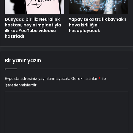
Dünyada bir ilk: Neuralink
Yapay zeka trafik kaynaklı
hastası, beyin implantıyla
hava kirliliğini
ilk kez YouTube videosu
hesaplayacak
hazırladı
Bir yanıt yazın
E-posta adresiniz yayınlanmayacak.
Gerekli alanlar
*
ile
işaretlenmişlerdir
Y
o
r
u
m