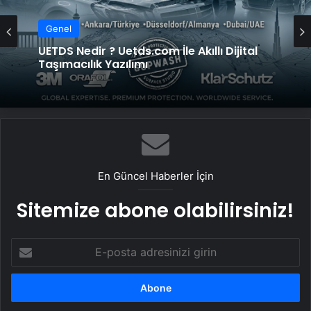
Genel
UETDS Nedir ? Uetds.com İle Akıllı Dijital
Taşımacılık Yazılımı
En Güncel Haberler İçin
Sitemize abone olabilirsiniz!
E-
posta
adresinizi
girin