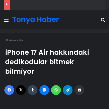
Tonya Haber
Menü
A
Anasayfa
iPhone 17 Air hakkındaki
dedikodular bitmek
bilmiyor
Facebook
X
Tumblr
Messenger
WhatsApp
Telegram
Email'den paylaş