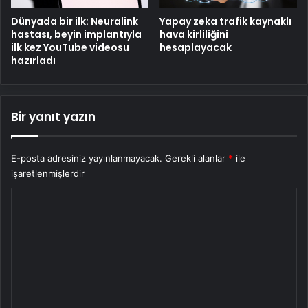
Dünyada bir ilk: Neuralink
Yapay zeka trafik kaynaklı
hastası, beyin implantıyla
hava kirliliğini
ilk kez YouTube videosu
hesaplayacak
hazırladı
Bir yanıt yazın
E-posta adresiniz yayınlanmayacak.
Gerekli alanlar
*
ile
işaretlenmişlerdir
Y
o
r
u
m
*