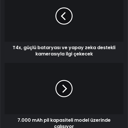
bataryası
ve
yapay
zeka
destekli
kamerasıyla
ilgi
T4x, güçlü bataryası ve yapay zeka destekli
çekecek
kamerasıyla ilgi çekecek
7.000
mAh
pil
kapasiteli
model
üzerinde
çalışıyor
7.000 mAh pil kapasiteli model üzerinde
çalışıyor