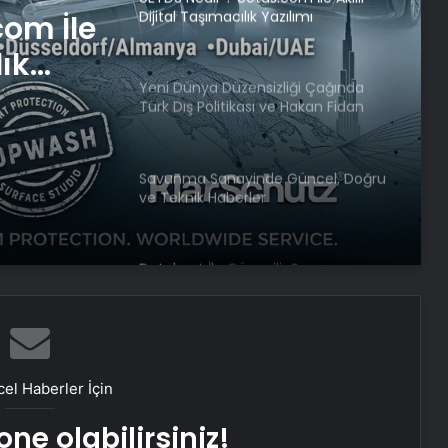
Dijital Taşımacılık Yazılımı
com İle
lık
Yeni Dünya Düzensizliği Çağında
Türk Dış Politikası ve Hakan Fidan
Faktörü
Savunma Sanayinde Güncel, Doğru
ve Teknik Haberler
Datahost İle Güvenilir Sunucu
Hizmetleri
Gece uyumadan önce okunacak
dua! Yatmadan önce okunacak
el Haberler İçin
dualar! Uyumak için hangi dua?
ne olabilirsiniz!