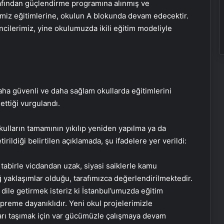
 tarafından güçlendirme programına alınmış ve
erimiz eğitimlerine, okulun A blokunda devam edecektir.
ilerimiz, yine okulumuzda ikili eğitim modeliyle
ha güvenli ve daha sağlam okullarda eğitimlerini
ettiği vurgulandı.
kulların tamamının yıkılıp yeniden yapılma ya da
ildiği belirtilen açıklamada, şu ifadelere yer verildi:
 tabirle vicdandan uzak, siyasi saiklerle kamu
Gece uyumadan önce okunacak
ığ yaklaşımlar olduğu, tarafımızca değerlendirilmektedir.
dua! Yatmadan önce okunacak
dile getirmek isteriz ki İstanbul’umuzda eğitim
dualar! Uyumak için hangi dua?
preme dayanıklıdır. Yeni okul projelerimizle
karı taşımak için var gücümüzle çalışmaya devam
Sağlık Eş Anlamlısı Nedir? Sağlık