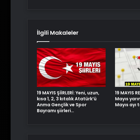
İlgili Makaleler
19 MAYIS ŞİİRLERİ: Yeni, uzun,
19 MAYIS RE
kısa 1, 2, 3 kıtalık Atatürk’ü
Mayıs yarı
Anma Gençlik ve Spor
Mayıs ayı 
Bayramı şiirleri…