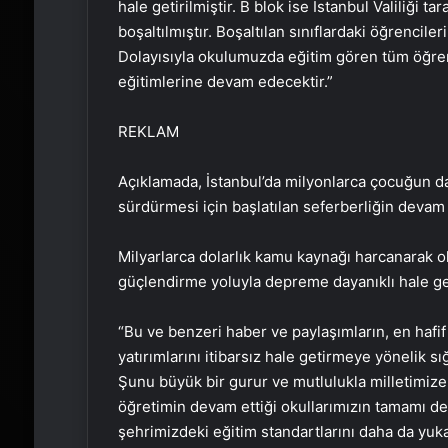
hale getirilmiştir. B blok ise İstanbul Valiliği
boşaltılmıştır. Boşaltılan sınıflardaki öğrencil
Dolayısıyla okulumuzda eğitim gören tüm öğrenc
eğitimlerine devam edecektir.”
REKLAM
Açıklamada, İstanbul’da milyonlarca çocuğun da
sürdürmesi için başlatılan seferberliğin devam 
Milyarlarca dolarlık kamu kaynağı harcanarak o
güçlendirme yoluyla depreme dayanıklı hale getir
“Bu ve benzeri haber ve paylaşımların, en hafif
yatırımlarını itibarsız hale getirmeye yönelik s
Şunu büyük bir gurur ve mutlulukla milletimize 
öğretimin devam ettiği okullarımızın tamamı de
şehrimizdeki eğitim standartlarını daha da yu