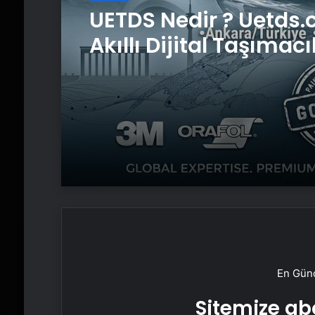
UETDS Nedir ? Uetds.
Akıllı Dijital Taşımacı
Yazılımı
En Günc
Sitemize abo