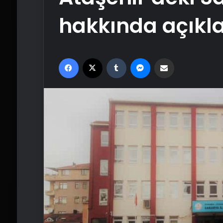
hakkında açık
Facebook
X
Tumblr
Messenger
Email'den paylaş