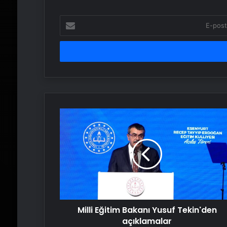
E-
posta
adresinizi
girin
Milli
Eğitim
Bakanı
Yusuf
Tekin'den
açıklamalar
Milli Eğitim Bakanı Yusuf Tekin'den
açıklamalar