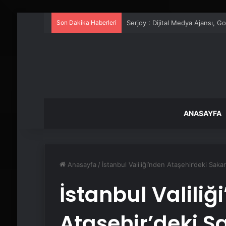
Son Dakika Haberleri
UETDS Nedir ? Uetds.com İle Akıll
ANASAYFA
Anasayfa
/
İstanbul Valiliği’nden Ataşehir’deki Saka
İstanbul Valiliğ
Ataşehir’deki S