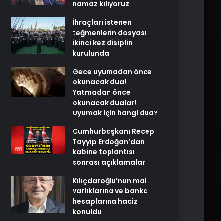
namaz kılıyoruz
İhraçları istenen
teğmenlerin dosyası
ikinci kez disiplin
kurulunda
Gece uyumadan önce
okunacak dua!
Yatmadan önce
okunacak dualar!
Uyumak için hangi dua?
Cumhurbaşkanı Recep
Tayyip Erdoğan’dan
kabine toplantısı
sonrası açıklamalar
Kılıçdaroğlu’nun mal
varlıklarına ve banka
hesaplarına haciz
konuldu