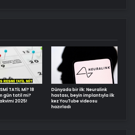
UETDS Nedir ? Uetds.com İle Akıllı
Dijital Taşımacılık Yazılımı
Yeni Dünya Düzensizliği Çağında
Türk Dış Politikası ve Hakan Fidan
Faktörü
Savunma Sanayinde Güncel, Doğru
ve Teknik Haberler
Datahost İle Güvenilir Sunucu
SMİ TATİL Mİ? 18
Dünyada bir ilk: Neuralink
Hizmetleri
m gün tatil mi?
hastası, beyin implantıyla ilk
takvimi 2025!
kez YouTube videosu
hazırladı