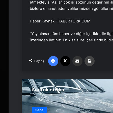
etmekteyiz. ‘Az laf, çok iş’ sözünün değerinin a
bizlere emanet eden velilerimizden gönüllerini
Haber Kaynak : HABERTURK.COM
“Yayınlanan tüm haber ve diğer içerikler ile ilgil
üzerinden iletiniz. En kısa süre içerisinde bildi
Facebook
X
Email'den paylaş
Yaz
Paylaş
Sonrakini Oku
Genel