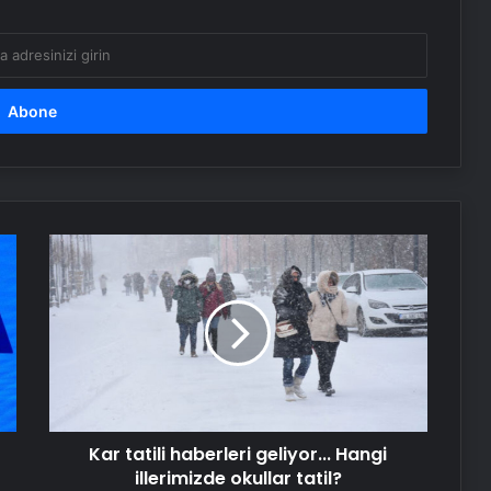
Sağlık Eş Anlamlısı Nedir? Sağlık
Kelimesinin Eş Anlamlıları Nelerdir?
Yaza kadar zayıflayacaksınız!
Yağları cayır cayır yakıyor, karnı
dümdüz yapıyor! Diyet kabak
çorbası tarifi ve püf noktaları!
Kabak çekirdeğine “Salmonella”,
zencefile “Bacillus cereus” nasıl
bulaşıyor?
Kar
tatili
haberleri
14.14 Saat Anlamı Nedir? 14.14 Çift
geliyor...
Saatlerin Anlamı Nasıl Yorumlanır?
Hangi
illerimizde
okullar
Serjoy : Dijital Medya Ajansı, Google
tatil?
Reklam Ajansı, SEO Ajansı ve Web
Tasarım Ajansı
Kar tatili haberleri geliyor... Hangi
illerimizde okullar tatil?