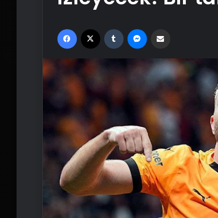
Facebook
X
Tumblr
Messenger
Email'den paylaş