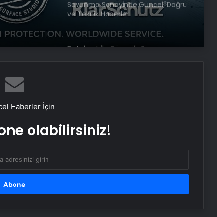
Savunma Sanayinde Güncel, Doğru
ve Teknik Haberler
Datahost İle Güvenilir Sunucu
Hizmetleri
Gece uyumadan önce okunacak
dua! Yatmadan önce okunacak
el Haberler İçin
dualar! Uyumak için hangi dua?
ne olabilirsiniz!
Sağlık Eş Anlamlısı Nedir? Sağlık
Kelimesinin Eş Anlamlıları Nelerdir?
Yaza kadar zayıflayacaksınız!
Yağları cayır cayır yakıyor, karnı
dümdüz yapıyor! Diyet kabak
çorbası tarifi ve püf noktaları!