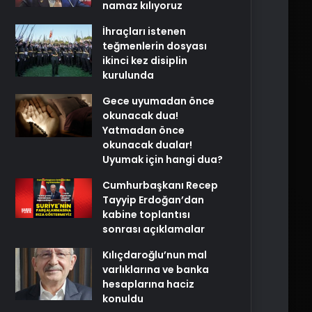
namaz kılıyoruz
İhraçları istenen
teğmenlerin dosyası
ikinci kez disiplin
kurulunda
Gece uyumadan önce
okunacak dua!
Yatmadan önce
okunacak dualar!
Uyumak için hangi dua?
Cumhurbaşkanı Recep
Tayyip Erdoğan’dan
kabine toplantısı
sonrası açıklamalar
Kılıçdaroğlu’nun mal
varlıklarına ve banka
hesaplarına haciz
konuldu