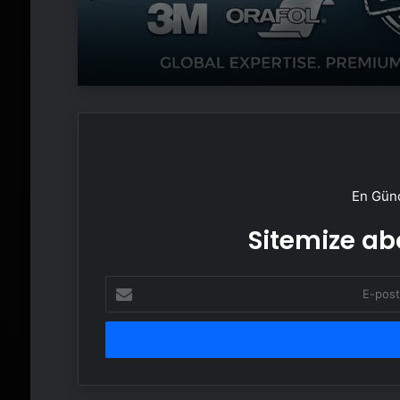
En Günc
Sitemize abo
E-
posta
adresinizi
girin