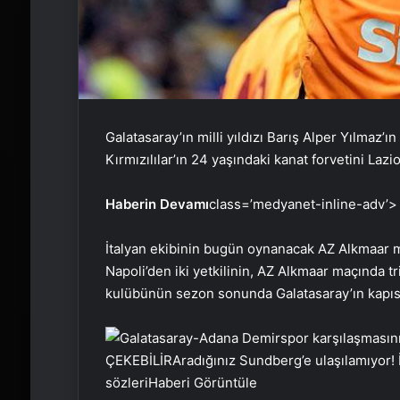
Galatasaray’ın milli yıldızı Barış Alper Yılmaz’ı
Kırmızılılar’ın 24 yaşındaki kanat forvetini Laz
Haberin Devamı
class=’medyanet-inline-adv’>
İtalyan ekibinin bugün oynanacak AZ Alkmaar ma
Napoli’den iki yetkilinin, AZ Alkmaar maçında tri
kulübünün sezon sonunda Galatasaray’ın kapısın
ÇEKEBİLİR
Aradığınız Sundberg’e ulaşılamıyor! 
sözleri
Haberi Görüntüle