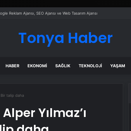
ı Dijital Taşımacılık Yazılımı
Tonya Haber
HABER
EKONOMI
SAĞLIK
TEKNOLOJI
YAŞAM
 Bir talip daha
ş Alper Yılmaz’ı
alip daha