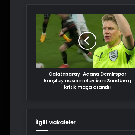
Galatasaray-
Adana
Demirspor
karşılaşmasının
olay
ismi
Sundberg
kritik
maça
Galatasaray-Adana Demirspor
atandı!
karşılaşmasının olay ismi Sundberg
kritik maça atandı!
İlgili Makaleler