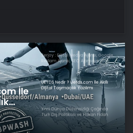
Kabak çekirdeğine “Salmonella”,
zencefile “Bacillus cereus” nasıl
bulaşıyor?
14.14 Saat Anlamı Nedir? 14.14 Çift
Saatlerin Anlamı Nasıl Yorumlanır?
Serjoy : Dijital Medya Ajansı, Google
Reklam Ajansı, SEO Ajansı ve Web
Tasarım Ajansı
UETDS Nedir ? Uetds.com İle Akıllı
Dijital Taşımacılık Yazılımı
com İle
lık
Yeni Dünya Düzensizliği Çağında
Türk Dış Politikası ve Hakan Fidan
Faktörü