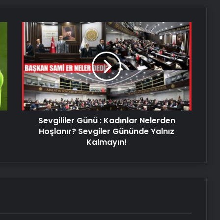
Kabak çekirdeğine “Salmonella”,
zencefile “Bacillus cereus” nasıl
bulaşıyor?
Sevgililer
Günü
:
14.14 Saat Anlamı Nedir? 14.14 Çift
Kadınlar
Saatlerin Anlamı Nasıl Yorumlanır?
Nelerden
Hoşlanır?
Sevgiler
Serjoy : Dijital Medya Ajansı, Google
Gününde
Reklam Ajansı, SEO Ajansı ve Web
Yalnız
Tasarım Ajansı
Sevgililer Günü : Kadınlar Nelerden
Kalmayın!
Hoşlanır? Sevgiler Gününde Yalnız
UETDS Nedir ? Uetds.com İle Akıllı
Kalmayın!
Dijital Taşımacılık Yazılımı
Yeni Dünya Düzensizliği Çağında
Türk Dış Politikası ve Hakan Fidan
Faktörü