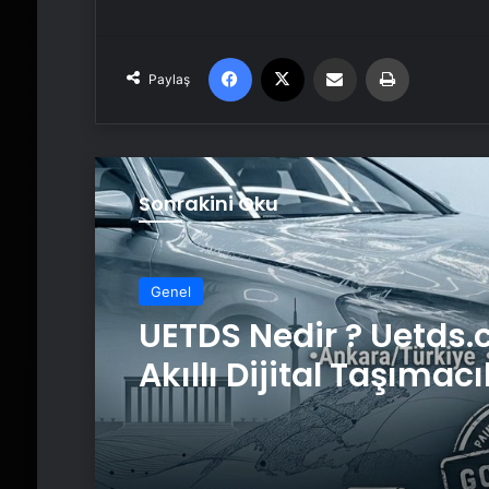
Facebook
X
Email'den paylaş
Yaz
Paylaş
Sonrakini Oku
Genel
UETDS Nedir ? Uetds.
Akıllı Dijital Taşımacı
Yazılımı