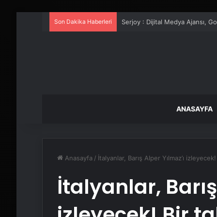
Son Dakika Haberleri
UETDS Nedir ? Uetds.com İle Akıll
ANASAYFA
Anasayfa
/
İtalyanlar, Barış Alper Yılmaz’ı izleyecek!
İtalyanlar, Barı
izleyecek! Bir t