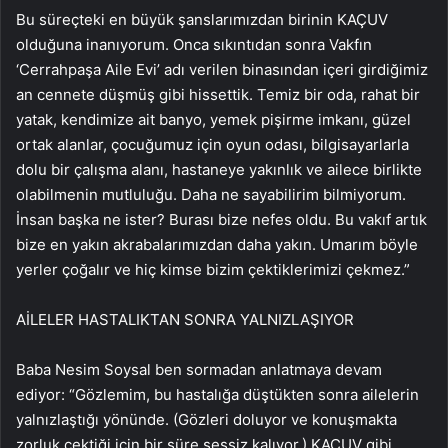
Bu süreçteki en büyük şanslarımızdan birinin KAÇUV
olduğuna inanıyorum. Onca sıkıntıdan sonra Vakfın
‘Cerrahpaşa Aile Evi’ adı verilen binasından içeri girdiğimiz
an cennete düşmüş gibi hissettik. Temiz bir oda, rahat bir
yatak, kendimize ait banyo, yemek pişirme imkanı, güzel
ortak alanlar, çocuğumuz için oyun odası, bilgisayarlarla
dolu bir çalışma alanı, hastaneye yakınlık ve ailece birlikte
olabilmenin mutluluğu. Daha ne sayabilirim bilmiyorum.
İnsan başka ne ister? Burası bize nefes oldu. Bu vakıf artık
bize en yakın akrabalarımızdan daha yakın. Umarım böyle
yerler çoğalır ve hiç kimse bizim çektiklerimizi çekmez.”
AİLELER HASTALIKTAN SONRA YALNIZLAŞIYOR
Baba Nesim Soysal ben sormadan anlatmaya devam
ediyor: “Gözlemim, bu hastalığa düştükten sonra ailelerin
yalnızlaştığı yönünde. (Gözleri doluyor ve konuşmakta
zorluk çektiği için bir süre sessiz kalıyor.) KAÇUV gibi