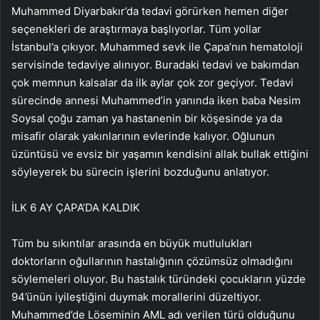
Muhammed Diyarbakır’da tedavi görürken hemen diğer
seçenekleri de araştırmaya başlıyorlar. Tüm yollar
İstanbul’a çıkıyor. Muhammed sevk ile Çapa’nın hematoloji
servisinde tedaviye alınıyor. Buradaki tedavi ve bakımdan
çok memnun kalsalar da ilk aylar çok zor geçiyor. Tedavi
sürecinde annesi Muhammed’in yanında iken baba Nesim
Soysal çoğu zaman ya hastanenin bir köşesinde ya da
misafir olarak yakınlarının evlerinde kalıyor. Oğlunun
üzüntüsü ve evsiz bir yaşamın kendisini allak bullak ettiğini
söyleyerek bu sürecin işlerini bozduğunu anlatıyor.
İLK 6 AY ÇAPA’DA KALDIK
Tüm bu sıkıntılar arasında en büyük mutlulukları
doktorların oğullarının hastalığının çözümsüz olmadığını
söylemeleri oluyor. Bu hastalık türündeki çocukların yüzde
94’ünün iyileştiğini duymak morallerini düzeltiyor.
Muhammed’de Löseminin AML adı verilen türü olduğunu