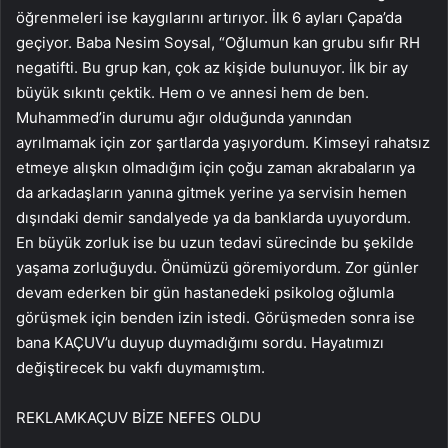
öğrenmeleri ise kaygılarını artırıyor. İlk 6 ayları Çapa’da
geçiyor. Baba Nesim Soysal, “Oğlumun kan grubu sıfır RH
negatifti. Bu grup kan, çok az kişide bulunuyor. İlk bir ay
büyük sıkıntı çektik. Hem o ve annesi hem de ben.
Muhammed’in durumu ağır olduğunda yanından
ayrılmamak için zor şartlarda yaşıyordum. Kimseyi rahatsız
etmeye alışkın olmadığım için çoğu zaman akrabaların ya
da arkadaşların yanına gitmek yerine ya servisin hemen
dışındaki demir sandalyede ya da banklarda uyuyordum.
En büyük zorluk ise bu uzun tedavi sürecinde bu şekilde
yaşama zorluğuydu. Önümüzü göremiyordum. Zor günler
devam ederken bir gün hastanedeki psikolog oğlumla
görüşmek için benden izin istedi. Görüşmeden sonra ise
bana KAÇUV’u duyup duymadığımı sordu. Hayatımızı
değiştirecek bu vakfı duymamıştım.
REKLAM
KAÇUV BİZE NEFES OLDU