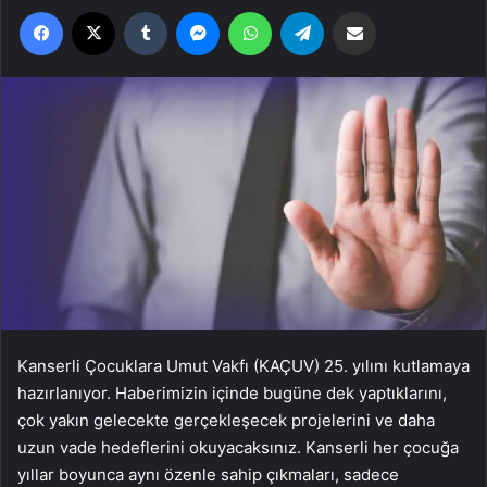
Facebook
X
Tumblr
Messenger
WhatsApp
Telegram
Email'den paylaş
Kanserli Çocuklara Umut Vakfı (KAÇUV) 25. yılını kutlamaya
hazırlanıyor. Haberimizin içinde bugüne dek yaptıklarını,
çok yakın gelecekte gerçekleşecek projelerini ve daha
uzun vade hedeflerini okuyacaksınız. Kanserli her çocuğa
yıllar boyunca aynı özenle sahip çıkmaları, sadece