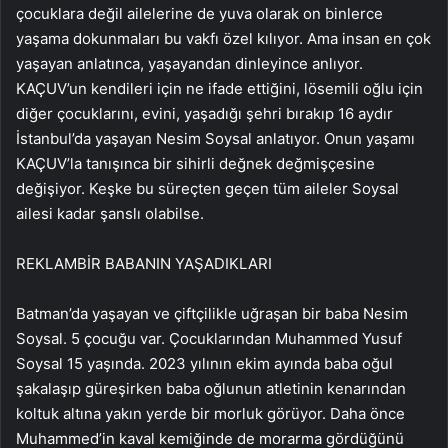
çocuklara değil ailelerine de yuva olarak on binlerce
yaşama dokunmaları bu vakfı özel kılıyor. Ama insan en çok
yaşayan anlatınca, yaşayandan dinleyince anlıyor.
KAÇUV’un kendileri için ne ifade ettiğini, lösemili oğlu için
diğer çocuklarını, evini, yaşadığı şehri bırakıp 16 aydır
İstanbul’da yaşayan Nesim Soysal anlatıyor. Onun yaşamı
KAÇUV’la tanışınca bir sihirli değnek değmişçesine
değişiyor. Keşke bu süreçten geçen tüm aileler Soysal
ailesi kadar şanslı olabilse.
REKLAM
BİR BABANIN YAŞADIKLARI
Batman’da yaşayan ve çiftçilikle uğraşan bir baba Nesim
Soysal. 5 çocuğu var. Çocuklarından Muhammed Yusuf
Soysal 15 yaşında. 2023 yılının ekim ayında baba oğul
şakalaşıp güreşirken baba oğlunun atletinin kenarından
koltuk altına yakın yerde bir morluk görüyor. Daha önce
Muhammed’in kaval kemiğinde de morarma gördüğünü