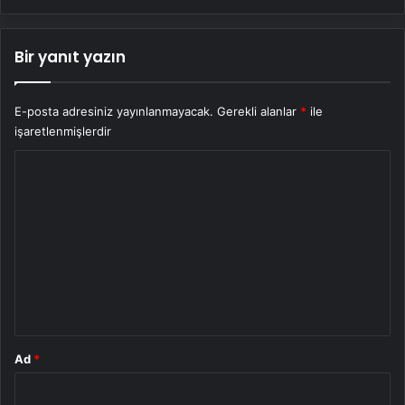
Bir yanıt yazın
E-posta adresiniz yayınlanmayacak.
Gerekli alanlar
*
ile
işaretlenmişlerdir
Y
o
r
u
m
*
Ad
*