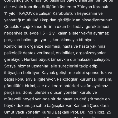
dönüşmüş durumda. Bu başarıda payı olanlardan biri de bu
aile evinin koordinatörlüğünü üstlenen Züleyha Karabulut.
11 yıldır KAÇUV’da çalışan Karabulut’un heyecanını ve
yansıttığı mutluluğu kapıdan girdiğiniz an hissediyorsunuz.
Çocukluk çağı kanserlerinin uzun bir tedavi gerektirmesi
nedeniyle bu evde 1.5 – 2 yıl kalan aileler vakfın ayrılmaz
parçaları haline geliyor. İş konaklamayla bitmiyor.
Kontrollerin organize edilmesi, hasta ve hasta yakınına
psikolojik destek verilmesi, etkinlikler, organizasyonlar
gerekiyor. Herkes büyük bir şevkle durmaksızın çalışıyor.
Sosyal hizmet uzmanları aile süreçlerini takip edip
ihtiyaçları belirliyor. Kaynak geliştirme ekibi sponsorluk ve
bağış konularıyla ilgileniyor. Psikologlar, kurumsal iletişim,
gönüllülük birimi, aile evi koordinatörleri vakfın ayrılmaz
parçaları. Gönüllülerden oluşan yönetim kurulu ve
mütevelli heyeti yanında bir de hayatları değiştirmede en
büyük dokunuşa sahip bağışçılar var. Kanserli Çocuklara
Umut Vakfı Yönetim Kurulu Başkanı Prof. Dr. İnci Yıldız, 25