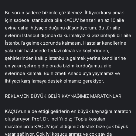
Bu sorun sadece bizimle çözülemez. İhtiyacı karşılamak
için sadece İstanbul’da bile KAÇUV benzeri en az 10 aile
evine daha ihtiyaç olduğunu düşünüyorum. Bu tür aile
evlerini İstanbul dışında da kurmalıyız ki Gaziantepli bir aile
İstanbul’a gelmek zorunda kalmasın. Hastalar kendilerine
yakın bir hastanede tedavi olmalı ve köylerinden,
şehirlerinden kalkıp İstanbul’a gelmek yerine kendilerine
en yakın şehre gidip orada bizim kurduğumuz aile
evlerinde kalmalı. Bu hizmeti Anadolu’ya yaymamız ve
ihtiyacı karşılamaya destek olmamız gerekiyor.
REKLAM
EN BÜYÜK GELİR KAYNAĞIMIZ MARATONLAR
KAÇUV’un elde ettiği gelirlerin en büyük kaynağını maraton
oluşturuyor. Prof. Dr. İnci Yıldız; “Toplu koşulan
maratonlarda KAÇUV için aldığımız destek bize çok büyük
yarar sağlıyor. Çok iyi koşucularımız ve çok sayıda