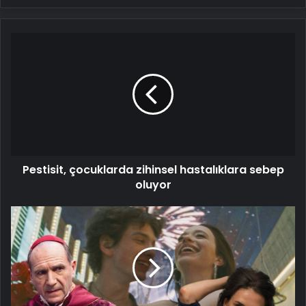
Pestisit,
çocuklarda
zihinsel
hastalıklara
sebep
oluyor
Pestisit, çocuklarda zihinsel hastalıklara sebep
oluyor
97.
Oscar
adayları
açıklandı