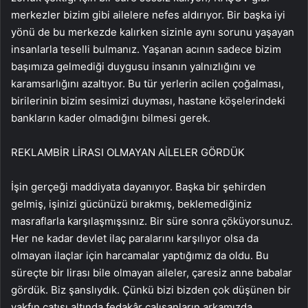
merkezler bizim gibi ailelere nefes aldırıyor. Bir başka iyi
yönü de bu merkezde kalırken sizinle aynı sorunu yaşayan
insanlarla teselli bulmanız. Yaşanan acının sadece bizim
başımıza gelmediği duygusu insanın yalnızlığını ve
karamsarlığını azaltıyor. Bu tür yerlerin acilen çoğalması,
birilerinin bizim sesimizi duyması, hastane köşelerindeki
bankların kader olmadığını bilmesi gerek.
REKLAM
BİR LİRASI OLMAYAN AİLELER GÖRDÜK
İşin gerçeği maddiyata dayanıyor. Başka bir şehirden
gelmiş, işinizi gücünüzü bırakmış, beklemediğiniz
masraflarla karşılaşmışsınız. Bir süre sonra çöküyorsunuz.
Her ne kadar devlet ilaç paralarını karşılıyor olsa da
olmayan ilaçlar için harcamalar yaptığımız da oldu. Bu
süreçte bir lirası bile olmayan aileler, çaresiz anne babalar
gördük. Biz şanslıydık. Çünkü bizi bizden çok düşünen bir
vakfın çatısı altında fedakâr çalışanların arkamızda