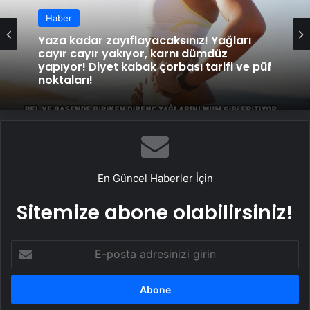
Haber
Haber
Sağlık Eş Anlamlısı Nedir? Sağlık
Kelimesinin Eş Anlamlıları Nelerdir?
Yaza kadar zayıflayacaksınız! Yağları
cayır cayır yakıyor, karnı dümdüz
yapıyor! Diyet kabak çorbası tarifi ve püf
noktaları!
En Güncel Haberler İçin
Sitemize abone olabilirsiniz!
E-
posta
adresinizi
girin