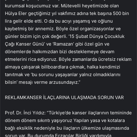
kurumsal koşucumuz var. Mütevelli heyetimizde olan
Hülya Eler geçtiğimiz yıl vakfımız adına tek başına 500 bin
lira gelir elde etti. O da bu acıyı yaşamış ve oğlunu
kaybetmiş bir annemiz. Böyle özel organizasyonlar ve
günler bizim için çok değerli. ‘15 Şubat Dünya Çocukluk
Çağı Kanser Günü’ ve ‘Ramazan’ gibi özel gün ve
dönemlerde halkımızdan bizi desteklemeye devam
etmelerini rica ediyoruz. Böyle zamanlarda ücretsiz reklam
almaya çalışarak billboardlara çıkmak, halka kendimizi
tanıtmak ve ‘bu sorunu yaşayanlar yalnız olmadıklarını
bilsin’ mesajı verme arzusundayız.”
REKLAM
KANSER İLAÇLARINA ULAŞMADA SORUN VAR
Prof. Dr. İnci Yıldız: “Türkiye’de kanser ilaçlarının temininde
dönem dönem sıkıntı yaşıyoruz Yapılan yasa ve kotalara
bağlı eksiklik nedeniyle bu ilaçların ülkemize ulaşmasında
sorun var. Bu durumda Eczacılar Birliği yardımıyla