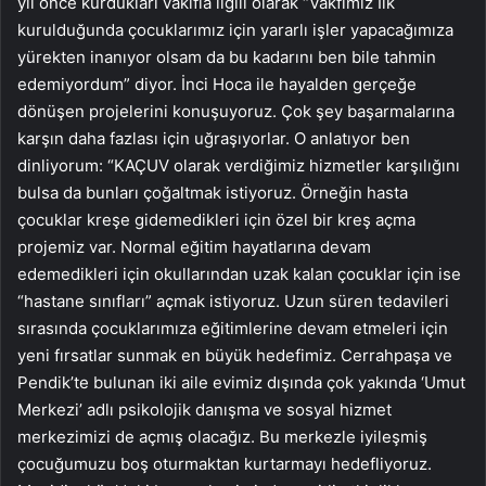
yıl önce kurdukları vakıfla ilgili olarak “Vakfımız İlk
kurulduğunda çocuklarımız için yararlı işler yapacağımıza
yürekten inanıyor olsam da bu kadarını ben bile tahmin
edemiyordum” diyor. İnci Hoca ile hayalden gerçeğe
dönüşen projelerini konuşuyoruz. Çok şey başarmalarına
karşın daha fazlası için uğraşıyorlar. O anlatıyor ben
dinliyorum: “KAÇUV olarak verdiğimiz hizmetler karşılığını
bulsa da bunları çoğaltmak istiyoruz. Örneğin hasta
çocuklar kreşe gidemedikleri için özel bir kreş açma
projemiz var. Normal eğitim hayatlarına devam
edemedikleri için okullarından uzak kalan çocuklar için ise
“hastane sınıfları” açmak istiyoruz. Uzun süren tedavileri
sırasında çocuklarımıza eğitimlerine devam etmeleri için
yeni fırsatlar sunmak en büyük hedefimiz. Cerrahpaşa ve
Pendik’te bulunan iki aile evimiz dışında çok yakında ‘Umut
Merkezi’ adlı psikolojik danışma ve sosyal hizmet
merkezimizi de açmış olacağız. Bu merkezle iyileşmiş
çocuğumuzu boş oturmaktan kurtarmayı hedefliyoruz.