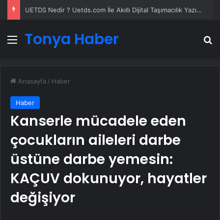
UETDS Nedir ? Uetds.com İle Akıllı Dijital Taşımacılık Yazılımı
Tonya Haber
Menü
A
Anasayfa
/
Haber
Haber
Kanserle mücadele eden
çocukların aileleri darbe
üstüne darbe yemesin:
KAÇUV dokunuyor, hayatler
değişiyor