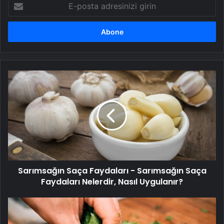
E-
posta
adresinizi
girin
Sarımsağın
Saça
Faydaları
-
Sarımsağın
Saça
Faydaları
Nelerdir,
Nasıl
Sarımsağın Saça Faydaları - Sarımsağın Saça
Uygulanır?
Faydaları Nelerdir, Nasıl Uygulanır?
Maydanozun
kendi
ayrı