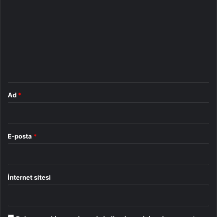
o
r
u
m
*
Ad
*
E-posta
*
İnternet sitesi