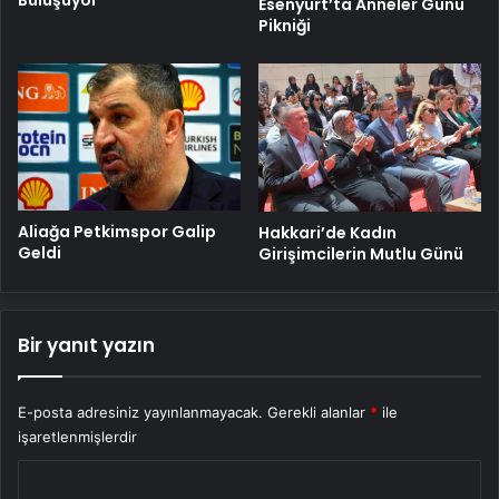
Esenyurt’ta Anneler Günü
Pikniği
Aliağa Petkimspor Galip
Hakkari’de Kadın
Geldi
Girişimcilerin Mutlu Günü
Bir yanıt yazın
E-posta adresiniz yayınlanmayacak.
Gerekli alanlar
*
ile
işaretlenmişlerdir
Y