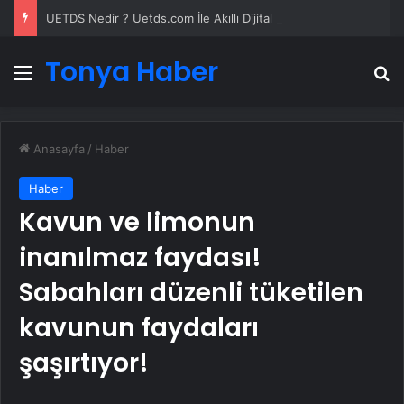
UETDS Nedir ? Uetds.com İle Akıllı Dijital Taşımacılık Yazılımı
Tonya Haber
Menü
A
Anasayfa
/
Haber
Haber
Kavun ve limonun
inanılmaz faydası!
Sabahları düzenli tüketilen
kavunun faydaları
şaşırtıyor!