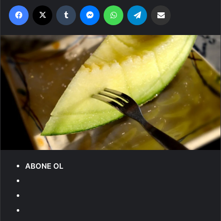
Facebook
X
Tumblr
Messenger
WhatsApp
Telegram
Email'den paylaş
ABONE OL