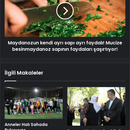
sapı
ayrı
faydalı!
Mucize
besinmaydanoz
sapının
Maydanozun kendi ayrı sapı ayrı faydalı! Mucize
faydaları
şaşırtıyor!
besinmaydanoz sapının faydaları şaşırtıyor!
İlgili Makaleler
Anneler Halı Sahada
Buluşuyor