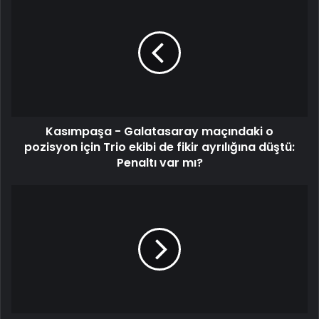
-
Galatasaray
maçındaki
o
pozisyon
için
Trio
ekibi
Kasımpaşa - Galatasaray maçındaki o
de
fikir
pozisyon için Trio ekibi de fikir ayrılığına düştü:
ayrılığına
Penaltı var mı?
düştü:
Penaltı
UEFA
var
Şampiyonlar
mı?
Ligi'nde
"Madrid"
derbisi:
Real
-
Atletico