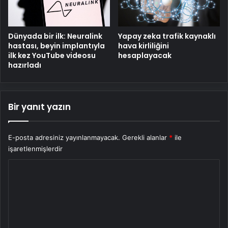
Dünyada bir ilk: Neuralink
Yapay zeka trafik kaynaklı
hastası, beyin implantıyla
hava kirliliğini
ilk kez YouTube videosu
hesaplayacak
hazırladı
Bir yanıt yazın
E-posta adresiniz yayınlanmayacak.
Gerekli alanlar
*
ile
işaretlenmişlerdir
Y
o
r
u