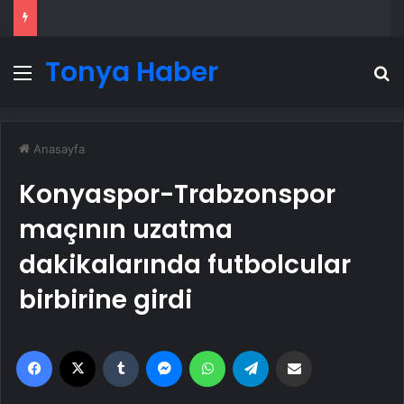
Tonya Haber
Menü
A
Anasayfa
Konyaspor-Trabzonspor
maçının uzatma
dakikalarında futbolcular
birbirine girdi
Facebook
X
Tumblr
Messenger
WhatsApp
Telegram
Email'den paylaş