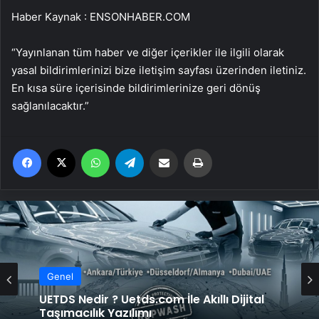
Haber Kaynak : ENSONHABER.COM
“Yayınlanan tüm haber ve diğer içerikler ile ilgili olarak
yasal bildirimlerinizi bize iletişim sayfası üzerinden iletiniz.
En kısa süre içerisinde bildirimlerinize geri dönüş
sağlanılacaktır.”
Facebook
X
WhatsApp
Telegram
Email'den paylaş
Yaz
Genel
UETDS Nedir ? Uetds.com İle Akıllı Dijital
Taşımacılık Yazılımı