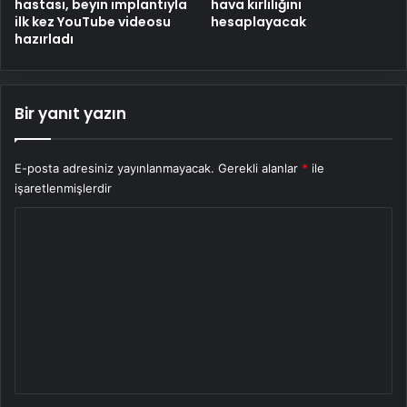
hastası, beyin implantıyla
hava kirliliğini
ilk kez YouTube videosu
hesaplayacak
hazırladı
Bir yanıt yazın
E-posta adresiniz yayınlanmayacak.
Gerekli alanlar
*
ile
işaretlenmişlerdir
Y
o
r
u
m
*