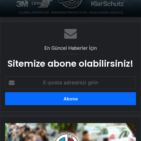
En Güncel Haberler İçin
Sitemize abone olabilirsiniz!
E-
posta
adresinizi
girin
Anadolu
Üniversitesi
Açıköğretim