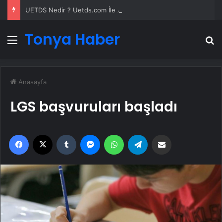
UETDS Nedir ? Uetds.com İle Akıllı Dijital Taşımacılık Yazılımı
Tonya Haber
Menü
A
Anasayfa
LGS başvuruları başladı
Facebook
X
Tumblr
Messenger
WhatsApp
Telegram
Email'den paylaş