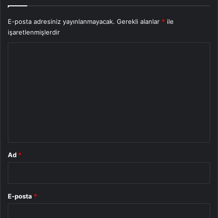
E-posta adresiniz yayınlanmayacak.
Gerekli alanlar
*
ile
işaretlenmişlerdir
Y
o
r
u
m
*
Ad
*
E-posta
*