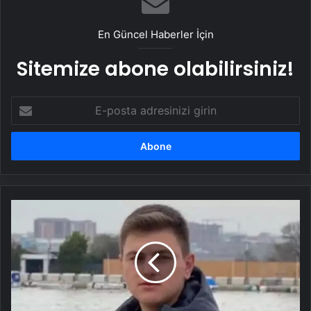
En Güncel Haberler İçin
Sitemize abone olabilirsiniz!
E-
posta
adresinizi
girin
İnşaatta
Kalas
Düşmesi
Sonucu
Bir
İşçi
Hayatını
Kaybetti