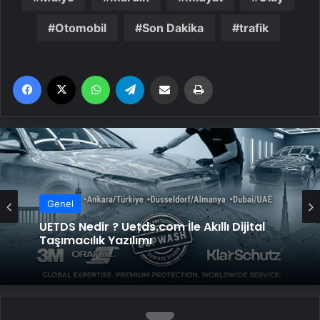
Otomobil
Son Dakika
trafik
Facebook
X
WhatsApp
Telegram
Email'den paylaş
Yaz
Genel
UETDS Nedir ? Uetds.com İle Akıllı Dijital
Taşımacılık Yazılımı