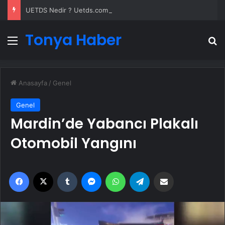
UETDS Nedir ? Uetds.com İle Akıllı Dijital Taşımacılık Yazılımı
Tonya Haber
Menü
A
Anasayfa
/
Genel
Genel
Mardin’de Yabancı Plakalı
Otomobil Yangını
Facebook
X
Tumblr
Messenger
WhatsApp
Telegram
Email'den paylaş