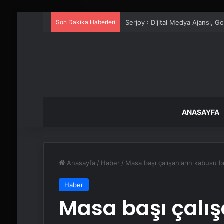
Son Dakika Haberleri
UETDS Nedir ? Uetds.com İle Akıll
ANASAYFA
Anasayfa
/
Haber
/
Masa başı çalışanların kabusu be
Haber
Masa başı çalı