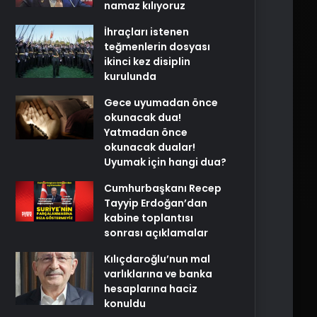
namaz kılıyoruz
İhraçları istenen
teğmenlerin dosyası
ikinci kez disiplin
kurulunda
Gece uyumadan önce
okunacak dua!
Yatmadan önce
okunacak dualar!
Uyumak için hangi dua?
Cumhurbaşkanı Recep
Tayyip Erdoğan’dan
kabine toplantısı
sonrası açıklamalar
Kılıçdaroğlu’nun mal
varlıklarına ve banka
hesaplarına haciz
konuldu