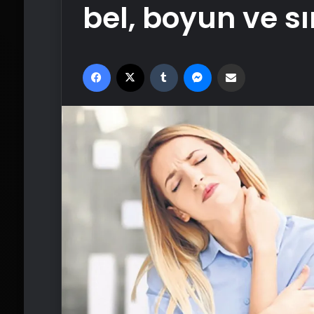
bel, boyun ve sır
Facebook
X
Tumblr
Messenger
Email'den paylaş