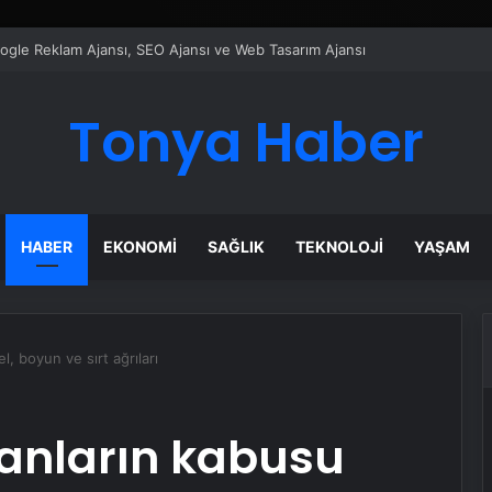
ı Dijital Taşımacılık Yazılımı
Tonya Haber
HABER
EKONOMI
SAĞLIK
TEKNOLOJI
YAŞAM
l, boyun ve sırt ağrıları
şanların kabusu