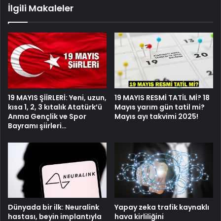
İlgili Makaleler
19 MAYIS ŞİİRLERİ: Yeni, uzun,
19 MAYIS RESMİ TATİL Mİ? 18
kısa 1, 2, 3 kıtalık Atatürk’ü
Mayıs yarım gün tatil mi?
Anma Gençlik ve Spor
Mayıs ayı takvimi 2025!
Bayramı şiirleri…
Dünyada bir ilk: Neuralink
Yapay zeka trafik kaynaklı
hastası, beyin implantıyla
hava kirliliğini