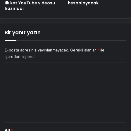
ilk kez YouTube videosu
hesaplayacak
hazırladı
Bir yanıt yazın
E-posta adresiniz yayınlanmayacak.
Gerekli alanlar
*
ile
işaretlenmişlerdir
Y
o
r
u
m
*
Ad
*