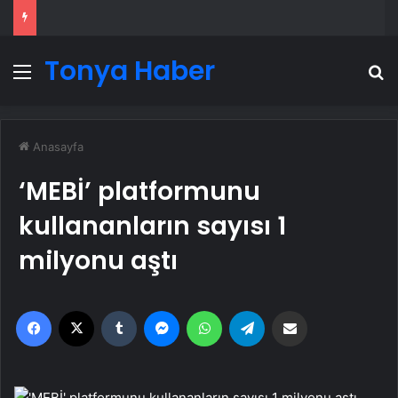
Tonya Haber
Menü
A
Anasayfa
‘MEBİ’ platformunu
kullananların sayısı 1
milyonu aştı
Facebook
X
Tumblr
Messenger
WhatsApp
Telegram
Email'den paylaş