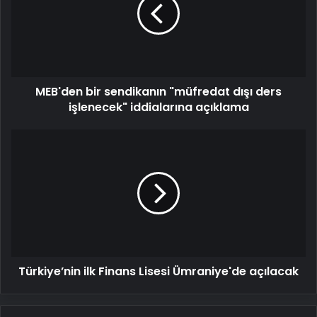
"müfredat
dışı
ders
işlenecek"
iddialarına
açıklama
MEB'den bir sendikanın "müfredat dışı ders
işlenecek" iddialarına açıklama
Türkiye’nin
ilk
Finans
Lisesi
Ümraniye'de
açılacak
Türkiye’nin ilk Finans Lisesi Ümraniye'de açılacak