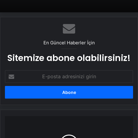
En Güncel Haberler İçin
Sitemize abone olabilirsiniz!
E-
posta
adresinizi
girin
MEB'den
bir
sendikanın