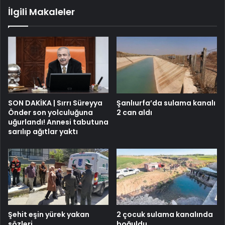
İlgili Makaleler
SON DAKİKA | Sırrı Süreyya
Şanlıurfa’da sulama kanalı
Önder son yolculuğuna
2 can aldı
uğurlandı! Annesi tabutuna
sarılıp ağıtlar yaktı
Şehit eşin yürek yakan
2 çocuk sulama kanalında
sözleri
boğuldu