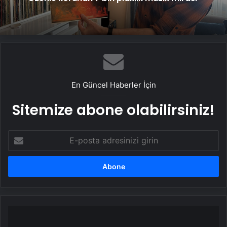
En Güncel Haberler İçin
Sitemize abone olabilirsiniz!
E-
posta
adresinizi
girin
Derya
Yanık,