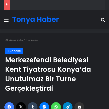
Tonya Haber
Menü
A
Anasayfa
/
Ekonomi
Ekonomi
Merkezefendi Belediyesi
Kent Tiyatrosu Konya’da
Unutulmaz Bir Turne
Gerçekleştirdi
Facebook
X
Tumblr
Messenger
WhatsApp
Telegram
Email'den paylaş