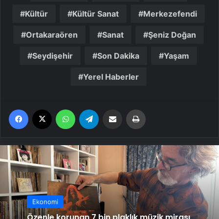
Kültür
Kültür Sanat
Merkezefendi
Ortakaraören
Sanat
Şeniz Doğan
Seydişehir
Son Dakika
Yaşam
Yerel Haberler
Facebook
X
WhatsApp
Telegram
Email'den paylaş
Yaz
Ekonomi
Özenle korunan 7 bin plaklık müzik mirası