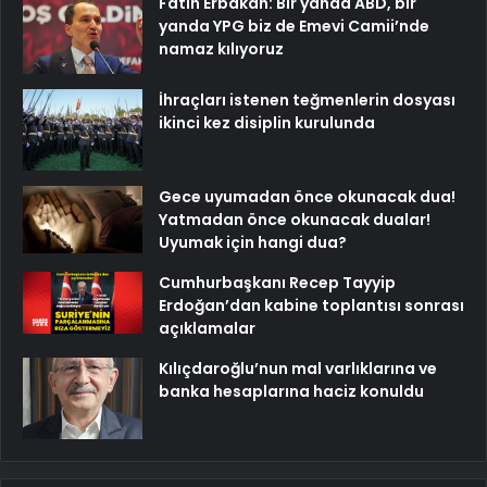
Fatih Erbakan: Bir yanda ABD, bir
yanda YPG biz de Emevi Camii’nde
namaz kılıyoruz
İhraçları istenen teğmenlerin dosyası
ikinci kez disiplin kurulunda
Gece uyumadan önce okunacak dua!
Yatmadan önce okunacak dualar!
Uyumak için hangi dua?
Cumhurbaşkanı Recep Tayyip
Erdoğan’dan kabine toplantısı sonrası
açıklamalar
Kılıçdaroğlu’nun mal varlıklarına ve
banka hesaplarına haciz konuldu