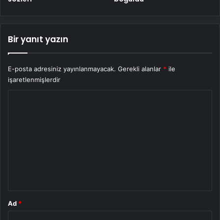
Bir yanıt yazın
E-posta adresiniz yayınlanmayacak.
Gerekli alanlar
*
ile
işaretlenmişlerdir
Y
o
r
u
m
*
Ad
*