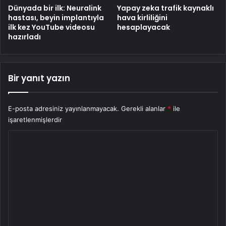
Dünyada bir ilk: Neuralink
Yapay zeka trafik kaynaklı
hastası, beyin implantıyla
hava kirliliğini
ilk kez YouTube videosu
hesaplayacak
hazırladı
Bir yanıt yazın
E-posta adresiniz yayınlanmayacak.
Gerekli alanlar
*
ile
işaretlenmişlerdir
Y
o
r
u
m
*