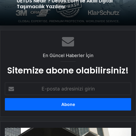
UETDS Nedir ? Uetds.com İle Akıllı Dijital
Taşımacılık Yazılımı
En Güncel Haberler İçin
Sitemize abone olabilirsiniz!
E-
posta
adresinizi
girin
Türkiye'de