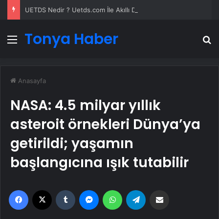
UETDS Nedir ? Uetds.com İle Akıllı Dijital Taşımacılık Yazılımı
Tonya Haber
Menü
A
Anasayfa
NASA: 4.5 milyar yıllık
asteroit örnekleri Dünya’ya
getirildi; yaşamın
başlangıcına ışık tutabilir
Facebook
X
Tumblr
Messenger
WhatsApp
Telegram
Email'den paylaş