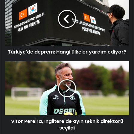
deprem:
Hangi
ülkeler
yardım
ediyor?
Türkiye'de deprem: Hangi ülkeler yardım ediyor?
Vitor
Pereira,
İngiltere'de
ayın
teknik
direktörü
seçildi
Vitor Pereira, İngiltere'de ayın teknik direktörü
seçildi