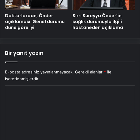
Doktorlardan, Önder
Sırrı Süreyya Önder’in
açıklaması: Genel durumu
sağlık durumuyla ilgili
düne göre iyi
hastaneden açıklama
Bir yanıt yazın
E-posta adresiniz yayınlanmayacak.
Gerekli alanlar
*
ile
işaretlenmişlerdir
Y
o
r
u
m
*