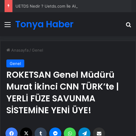
UETDS Nedir ? Uetds.com İle Akıllı Dijital Taşımacılık Yazılımı
Tonya Haber
Menü
A
Anasayfa
/
Genel
Genel
ROKETSAN Genel Müdürü
Murat İkinci CNN TÜRK’te |
YERLİ FÜZE SAVUNMA
SİSTEMİNE YENİ ÜYE!
Facebook
X
Tumblr
Messenger
WhatsApp
Telegram
Email'den paylaş