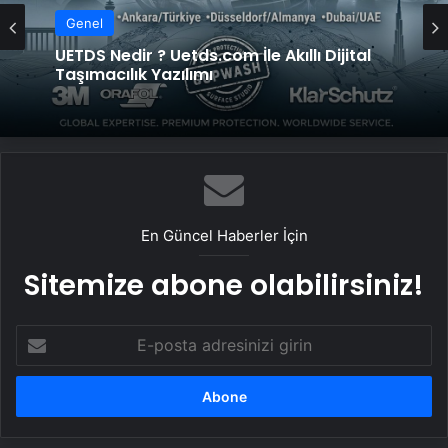
Genel
UETDS Nedir ? Uetds.com İle Akıllı Dijital
Taşımacılık Yazılımı
En Güncel Haberler İçin
Sitemize abone olabilirsiniz!
E-
posta
adresinizi
girin