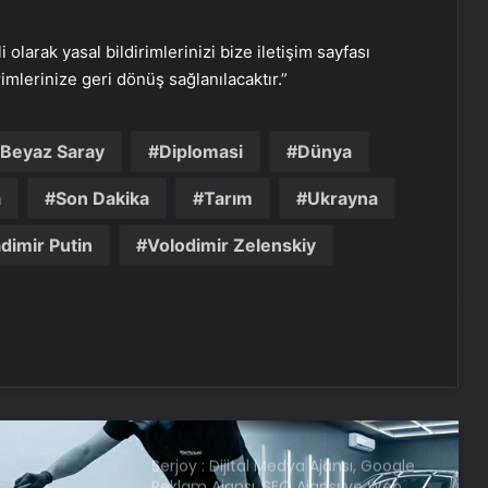
dualar! Uyumak için hangi dua?
i olarak yasal bildirimlerinizi bize iletişim sayfası
Sağlık Eş Anlamlısı Nedir? Sağlık
rimlerinize geri dönüş sağlanılacaktır.”
Kelimesinin Eş Anlamlıları Nelerdir?
Beyaz Saray
Diplomasi
Dünya
Yaza kadar zayıflayacaksınız!
Yağları cayır cayır yakıyor, karnı
a
Son Dakika
Tarım
Ukrayna
dümdüz yapıyor! Diyet kabak
çorbası tarifi ve püf noktaları!
dimir Putin
Volodimir Zelenskiy
Kabak çekirdeğine “Salmonella”,
zencefile “Bacillus cereus” nasıl
bulaşıyor?
14.14 Saat Anlamı Nedir? 14.14 Çift
Saatlerin Anlamı Nasıl Yorumlanır?
Serjoy : Dijital Medya Ajansı, Google
Reklam Ajansı, SEO Ajansı ve Web