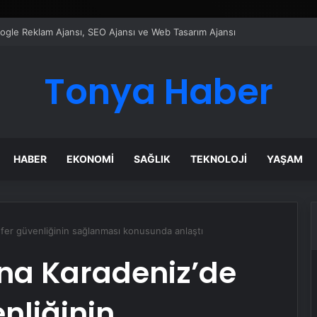
ı Dijital Taşımacılık Yazılımı
Tonya Haber
HABER
EKONOMI
SAĞLIK
TEKNOLOJI
YAŞAM
fer güvenliğinin sağlanması konusunda anlaştı
na Karadeniz’de
nliğinin