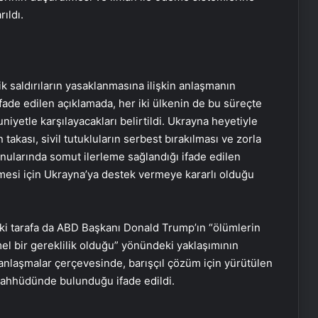
ıldı.
ik saldırıların yasaklanmasına ilişkin anlaşmanın
fade edilen açıklamada, her iki ülkenin de bu süreçte
niyetle karşılayacakları belirtildi. Ukrayna heyetiyle
takası, sivil tutukluların serbest bırakılması ve zorla
nularında somut ilerleme sağlandığı ifade edilen
mesi için Ukrayna’ya destek vermeye kararlı olduğu
ki tarafa da ABD Başkanı Donald Trump’ın “ölümlerin
emel bir gereklilik olduğu” yönündeki yaklaşımının
n anlaşmalar çerçevesinde, barışçıl çözüm için yürütülen
aahhüdünde bulunduğu ifade edildi.
Gece uyumadan önce okunacak
dua! Yatmadan önce okunacak