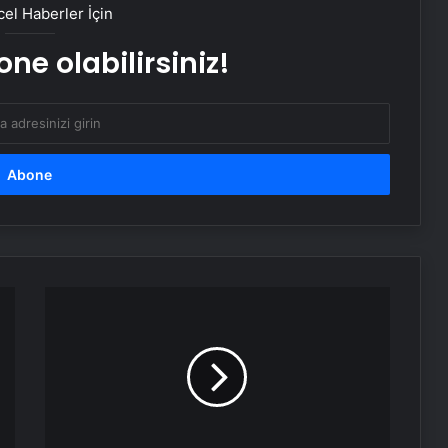
dua! Yatmadan önce okunacak
el Haberler İçin
dualar! Uyumak için hangi dua?
ne olabilirsiniz!
Sağlık Eş Anlamlısı Nedir? Sağlık
Kelimesinin Eş Anlamlıları Nelerdir?
Yaza kadar zayıflayacaksınız!
Yağları cayır cayır yakıyor, karnı
dümdüz yapıyor! Diyet kabak
çorbası tarifi ve püf noktaları!
Kabak çekirdeğine “Salmonella”,
zencefile “Bacillus cereus” nasıl
bulaşıyor?
İran:
Trump’ın
mektubuna
14.14 Saat Anlamı Nedir? 14.14 Çift
cevap
Saatlerin Anlamı Nasıl Yorumlanır?
hazırlanıyor
Serjoy : Dijital Medya Ajansı, Google