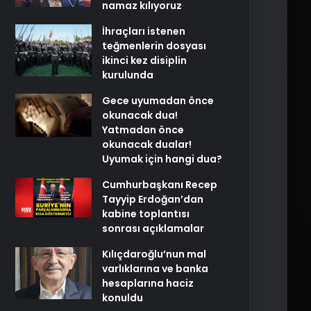
namaz kılıyoruz
İhraçları istenen
teğmenlerin dosyası
ikinci kez disiplin
kurulunda
Gece uyumadan önce
okunacak dua!
Yatmadan önce
okunacak dualar!
Uyumak için hangi dua?
Cumhurbaşkanı Recep
Tayyip Erdoğan’dan
kabine toplantısı
sonrası açıklamalar
Kılıçdaroğlu’nun mal
varlıklarına ve banka
hesaplarına haciz
konuldu