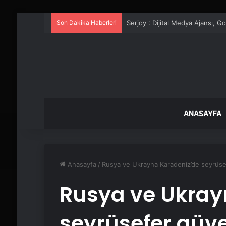
Son Dakika Haberleri
UETDS Nedir ? Uetds.com İle Akıll
ANASAYFA
Anasayfa
/
Rusya ve Ukrayna Karadeniz’de seyrüse
Rusya ve Ukray
seyrüsefer güve