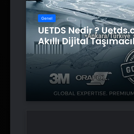
Genel
UETDS Nedir ? Uetds.
Akıllı Dijital Taşımacı
Yazılımı