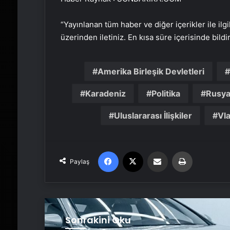
“Yayınlanan tüm haber ve diğer içerikler ile ilgil
üzerinden iletiniz. En kısa süre içerisinde bildi
Amerika Birleşik Devletleri
Karadeniz
Politika
Rusy
Uluslararası İlişkiler
Vla
Facebook
X
Email'den paylaş
Yaz
Paylaş
Sonrakini Oku