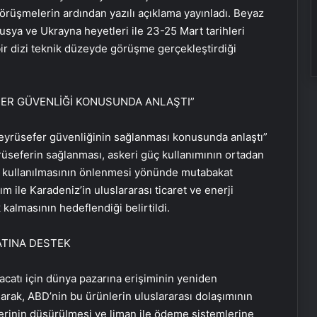
 görüşmelerin ardından yazılı açıklama yayınladı. Beyaz
usya ve Ukrayna heyetleri ile 23-25 Mart tarihleri
bir dizi teknik düzeyde görüşme gerçekleştirdiği
FER GÜVENLİĞİ KONUSUNDA ANLAŞTI”
eyrüsefer güvenliğinin sağlanması konusunda anlaştı”
yrüseferin sağlanması, askeri güç kullanımının ortadan
rla kullanılmasının önlenmesi yönünde mutabakat
m ile Karadeniz’in uluslararası ticaret ve enerji
 kalmasının hedeflendiği belirtildi.
ATINA DESTEK
acatı için dünya pazarına erişiminin yeniden
larak, ABD’nin bu ürünlerin uluslararası dolaşımının
erinin düşürülmesi ve liman ile ödeme sistemlerine