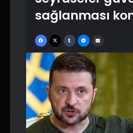
sağlanması kon
Facebook
X
Tumblr
Messenger
Email'den paylaş