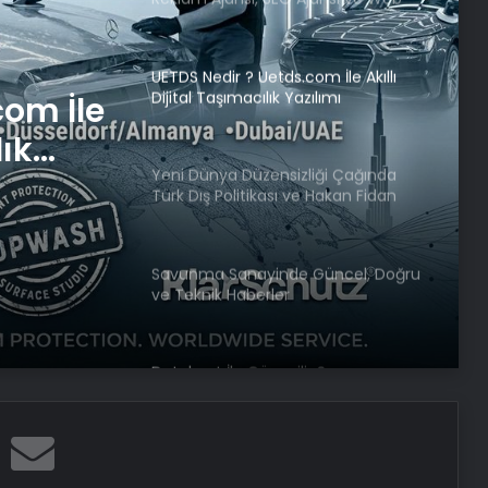
Tasarım Ajansı
UETDS Nedir ? Uetds.com İle Akıllı
Dijital Taşımacılık Yazılımı
com İle
lık
Yeni Dünya Düzensizliği Çağında
Türk Dış Politikası ve Hakan Fidan
Faktörü
Savunma Sanayinde Güncel, Doğru
ve Teknik Haberler
Datahost İle Güvenilir Sunucu
Hizmetleri
Gece uyumadan önce okunacak