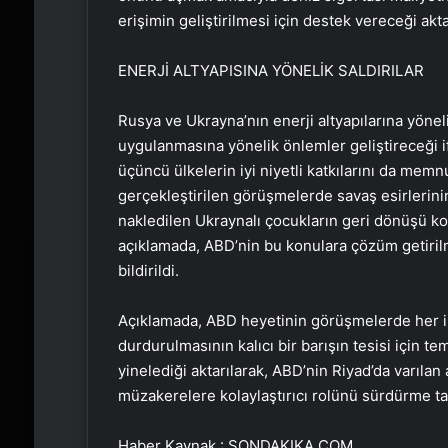
erişimin geliştirilmesi için destek vereceği aktar
ENERJİ ALTYAPISINA YÖNELİK SALDIRILAR
Rusya ve Ukrayna’nın enerji altyapılarına yönel
uygulanmasına yönelik önlemler geliştireceği i
üçüncü ülkelerin iyi niyetli katkılarını da memnu
gerçekleştirilen görüşmelerde savaş esirlerinin 
nakledilen Ukraynalı çocukların geri dönüşü ko
açıklamada, ABD’nin bu konulara çözüm getiril
bildirildi.
Açıklamada, ABD heyetinin görüşmelerde her i
durdurulmasının kalıcı bir barışın tesisi için t
yinelediği aktarılarak, ABD’nin Riyad’da varıla
müzakerelere kolaylaştırıcı rolünü sürdürme t
Haber Kaynak : SONDAKIKA.COM