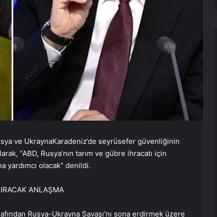
usya ve UkraynaKaradeniz’de seyrüsefer güvenliğinin
larak, “ABD, Rusya’nın tarım ve gübre ihracatı için
a yardımcı olacak” denildi.
TIRACAK ANLAŞMA
arafından Rusya-Ukrayna Savaşı’nı sona erdirmek üzere