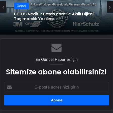
Genel
UETDS Nedir ? Uetds.com İle Akıllı Dijital
Taşımacılık Yazılımı
En Güncel Haberler İçin
Sitemize abone olabilirsiniz!
E-
posta
adresinizi
girin