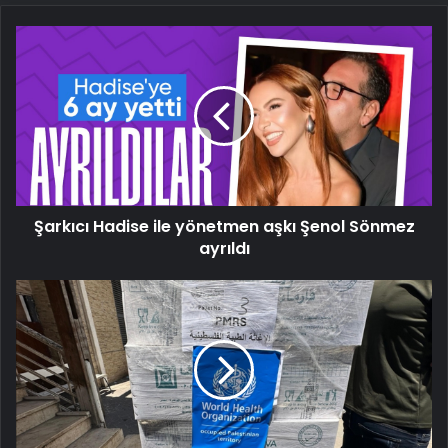
Şarkıcı
Hadise
ile
yönetmen
aşkı
Şenol
Sönmez
ayrıldı
Şarkıcı Hadise ile yönetmen aşkı Şenol Sönmez
ayrıldı
DSÖ:
Küresel
yardım
fonundaki
kesintiler
sağlık
hizmetlerini
aksattı