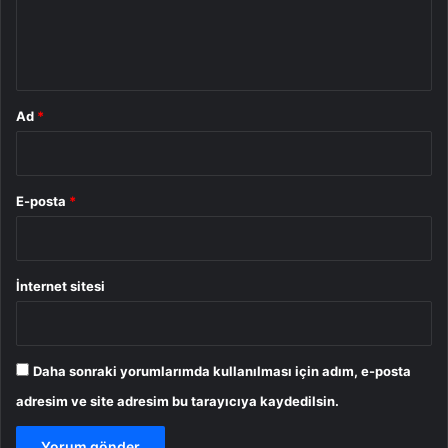
m
*
Ad
*
E-posta
*
İnternet sitesi
Daha sonraki yorumlarımda kullanılması için adım, e-posta
adresim ve site adresim bu tarayıcıya kaydedilsin.