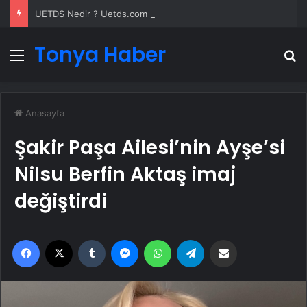
UETDS Nedir ? Uetds.com İle Akıllı Dijital Taşımacılık Yazılımı
Tonya Haber
Menü
A
Anasayfa
Şakir Paşa Ailesi’nin Ayşe’si
Nilsu Berfin Aktaş imaj
değiştirdi
Facebook
X
Tumblr
Messenger
WhatsApp
Telegram
Email'den paylaş