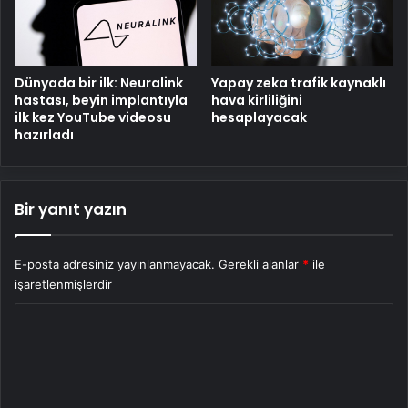
Dünyada bir ilk: Neuralink
Yapay zeka trafik kaynaklı
hastası, beyin implantıyla
hava kirliliğini
ilk kez YouTube videosu
hesaplayacak
hazırladı
Bir yanıt yazın
E-posta adresiniz yayınlanmayacak.
Gerekli alanlar
*
ile
işaretlenmişlerdir
Y
o
r
u