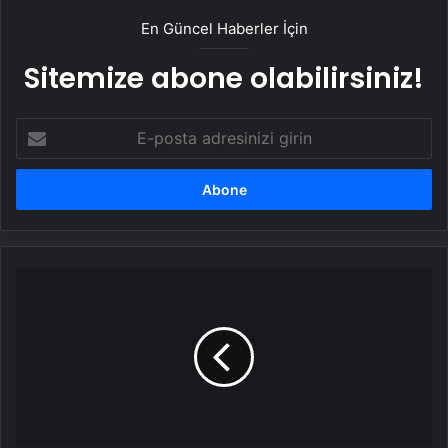
En Güncel Haberler İçin
Sitemize abone olabilirsiniz!
E-
posta
adresinizi
girin
Gümüşhane'de
Su
Borusu
Patladı