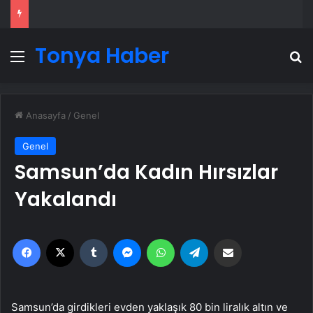
Tonya Haber
Menü
A
Anasayfa
/
Genel
Genel
Samsun’da Kadın Hırsızlar
Yakalandı
Facebook
X
Tumblr
Messenger
WhatsApp
Telegram
Email'den paylaş
Samsun’da girdikleri evden yaklaşık 80 bin liralık altın ve