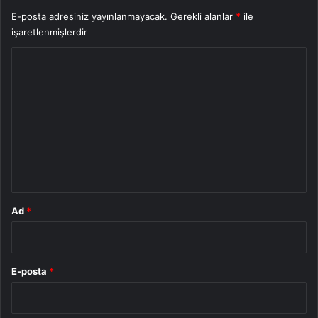
E-posta adresiniz yayınlanmayacak.
Gerekli alanlar
*
ile
işaretlenmişlerdir
Y
o
r
u
m
*
Ad
*
E-posta
*