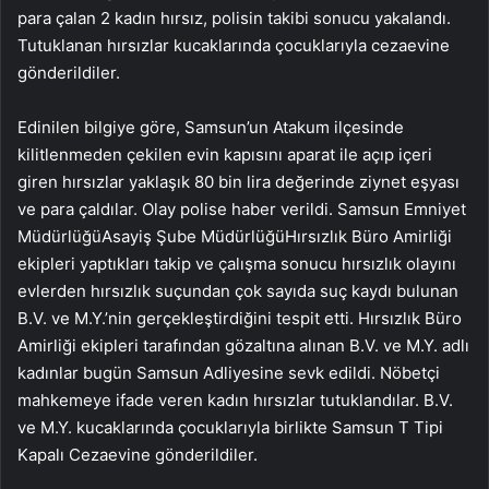
para çalan 2 kadın hırsız, polisin takibi sonucu yakalandı.
Tutuklanan hırsızlar kucaklarında çocuklarıyla cezaevine
gönderildiler.
Edinilen bilgiye göre, Samsun’un Atakum ilçesinde
kilitlenmeden çekilen evin kapısını aparat ile açıp içeri
giren hırsızlar yaklaşık 80 bin lira değerinde ziynet eşyası
ve para çaldılar. Olay polise haber verildi. Samsun Emniyet
MüdürlüğüAsayiş Şube MüdürlüğüHırsızlık Büro Amirliği
ekipleri yaptıkları takip ve çalışma sonucu hırsızlık olayını
evlerden hırsızlık suçundan çok sayıda suç kaydı bulunan
B.V. ve M.Y.’nin gerçekleştirdiğini tespit etti. Hırsızlık Büro
Amirliği ekipleri tarafından gözaltına alınan B.V. ve M.Y. adlı
kadınlar bugün Samsun Adliyesine sevk edildi. Nöbetçi
mahkemeye ifade veren kadın hırsızlar tutuklandılar. B.V.
ve M.Y. kucaklarında çocuklarıyla birlikte Samsun T Tipi
Kapalı Cezaevine gönderildiler.