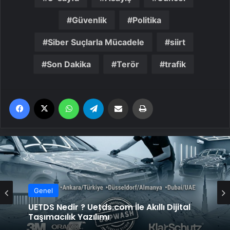
Güvenlik
Politika
Siber Suçlarla Mücadele
siirt
Son Dakika
Terör
trafik
Facebook
X
WhatsApp
Telegram
Email'den paylaş
Yaz
Genel
UETDS Nedir ? Uetds.com İle Akıllı Dijital
Taşımacılık Yazılımı