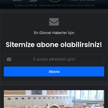
En Güncel Haberler İçin
Sitemize abone olabilirsiniz!
E-
posta
adresinizi
girin
Milli
Eğitim
Bakanlığı
"fahiş