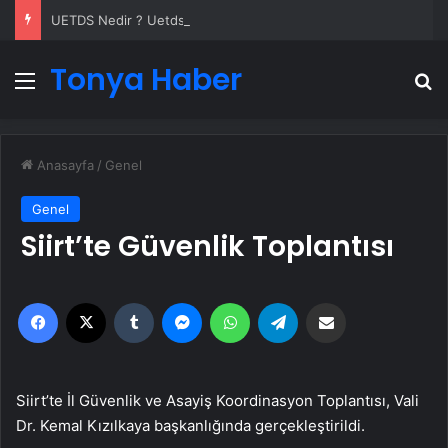
UETDS Nedir ? Uetds.com İle Akıllı Dijital Taşımacılık Yazılımı
Tonya Haber
Menü
A
Anasayfa
/
Genel
Genel
Siirt’te Güvenlik Toplantısı
Facebook
X
Tumblr
Messenger
WhatsApp
Telegram
Email'den paylaş
Siirt’te İl Güvenlik ve Asayiş Koordinasyon Toplantısı, Vali
Dr. Kemal Kızılkaya başkanlığında gerçekleştirildi.