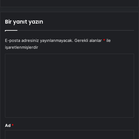
Bir yanıt yazın
E-posta adresiniz yayınlanmayacak.
Gerekli alanlar
*
ile
işaretlenmişlerdir
Y
o
r
u
m
*
Ad
*