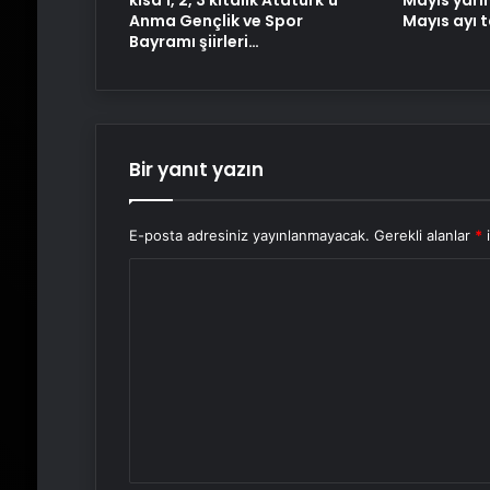
Anma Gençlik ve Spor
Mayıs ayı 
Bayramı şiirleri…
Bir yanıt yazın
E-posta adresiniz yayınlanmayacak.
Gerekli alanlar
*
i
Y
o
r
u
m
*