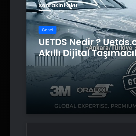
Sonrakini Oku
Genel
UETDS Nedir ? Uetds.
Akıllı Dijital Taşımacı
Yazılımı