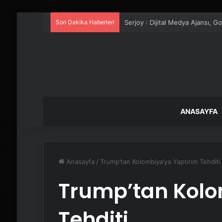
Son Dakika Haberleri
UETDS Nedir ? Uetds.com İle Akıll
ANASAYFA
Anasayfa
/
Trump’tan Kolombiya’ya Yaptırım Tehditi
Trump’tan Kolo
Tehditi