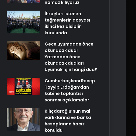
namaz kılıyoruz
İhraçları istenen
teğmenlerin dosyası
ikinci kez disiplin
kurulunda
Gece uyumadan önce
okunacak dua!
Yatmadan önce
okunacak dualar!
Uyumak için hangi dua?
Cumhurbaşkanı Recep
Tayyip Erdoğan’dan
kabine toplantısı
sonrası açıklamalar
Kılıçdaroğlu’nun mal
varlıklarına ve banka
hesaplarına haciz
konuldu