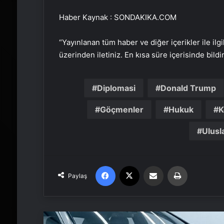
Haber Kaynak : SONDAKIKA.COM
“Yayınlanan tüm haber ve diğer içerikler ile ilgil
üzerinden iletiniz. En kısa süre içerisinde bildi
Diplomasi
Donald Trump
Göçmenler
Hukuk
K
Ulusla
Facebook
X
Email'den paylaş
Yaz
Paylaş