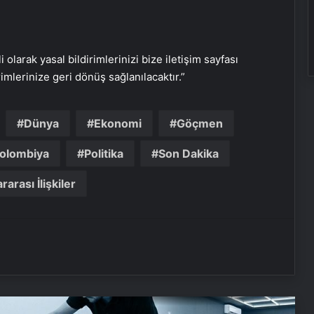
Gece uyumadan önce okunacak
dua! Yatmadan önce okunacak
dualar! Uyumak için hangi dua?
i olarak yasal bildirimlerinizi bize iletişim sayfası
Sağlık Eş Anlamlısı Nedir? Sağlık
rimlerinize geri dönüş sağlanılacaktır.”
Kelimesinin Eş Anlamlıları Nelerdir?
Dünya
Ekonomi
Göçmen
Yaza kadar zayıflayacaksınız!
Yağları cayır cayır yakıyor, karnı
olombiya
Politika
Son Dakika
dümdüz yapıyor! Diyet kabak
çorbası tarifi ve püf noktaları!
rarası İlişkiler
Kabak çekirdeğine “Salmonella”,
zencefile “Bacillus cereus” nasıl
bulaşıyor?
14.14 Saat Anlamı Nedir? 14.14 Çift
Saatlerin Anlamı Nasıl Yorumlanır?