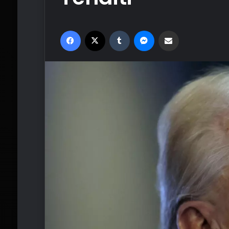
Facebook
X
Tumblr
Messenger
Email'den paylaş