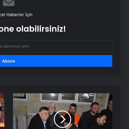
Gece uyumadan önce okunacak
dua! Yatmadan önce okunacak
el Haberler İçin
dualar! Uyumak için hangi dua?
ne olabilirsiniz!
Sağlık Eş Anlamlısı Nedir? Sağlık
Kelimesinin Eş Anlamlıları Nelerdir?
Yaza kadar zayıflayacaksınız!
Yağları cayır cayır yakıyor, karnı
dümdüz yapıyor! Diyet kabak
çorbası tarifi ve püf noktaları!
Kabak çekirdeğine “Salmonella”,
zencefile “Bacillus cereus” nasıl
bulaşıyor?
Miraç
Kandili
Kutlamaları
14.14 Saat Anlamı Nedir? 14.14 Çift
Havza'da
Saatlerin Anlamı Nasıl Yorumlanır?