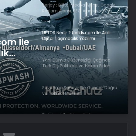
Serjoy : Dijital Medya Ajansı, Google
Reklam Ajansı, SEO Ajansı ve Web
Tasarım Ajansı
UETDS Nedir ? Uetds.com İle Akıllı
Dijital Taşımacılık Yazılımı
com İle
lık
Yeni Dünya Düzensizliği Çağında
Türk Dış Politikası ve Hakan Fidan
Faktörü
Savunma Sanayinde Güncel, Doğru
ve Teknik Haberler
Datahost İle Güvenilir Sunucu
Hizmetleri