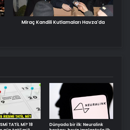
Serjoy : Dijital Medya Ajansı, Google
Reklam Ajansı, SEO Ajansı ve Web
Tasarım Ajansı
Miraç Kandili Kutlamaları Havza'da
UETDS Nedir ? Uetds.com İle Akıllı
Dijital Taşımacılık Yazılımı
Yeni Dünya Düzensizliği Çağında
Türk Dış Politikası ve Hakan Fidan
Faktörü
Savunma Sanayinde Güncel, Doğru
ve Teknik Haberler
Datahost İle Güvenilir Sunucu
Hizmetleri
SMİ TATİL Mİ? 18
Dünyada bir ilk: Neuralink
m gün tatil mi?
hastası, beyin implantıyla ilk