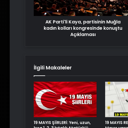
kolları
kongresinde
konuştu
AK Parti'li Kaya, partisinin Muğla
Açıklaması
kadın kolları kongresinde konuştu
Açıklaması
İlgili Makaleler
19 MAYIS ŞİİRLERİ: Yeni, uzun,
19 MAYIS RE
kısa 1, 2, 3 kıtalık Atatürk’ü
Mayıs yarı