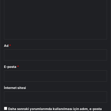
r
u
m
*
Ad
*
E-posta
*
İnternet sitesi
Daha sonraki yorumlarımda kullanılması için adım, e-posta