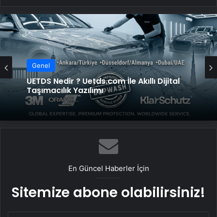
Genel
UETDS Nedir ? Uetds.com İle Akıllı Dijital
Taşımacılık Yazılımı
En Güncel Haberler İçin
Sitemize abone olabilirsiniz!
E-