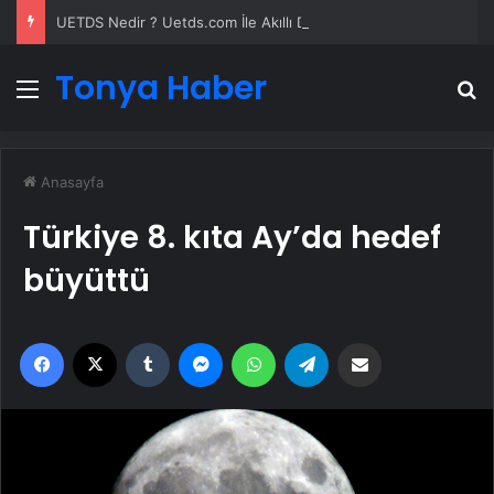
UETDS Nedir ? Uetds.com İle Akıllı Dijital Taşımacılık Yazılımı
Tonya Haber
Menü
A
Anasayfa
Türkiye 8. kıta Ay’da hedef
büyüttü
Facebook
X
Tumblr
Messenger
WhatsApp
Telegram
Email'den paylaş