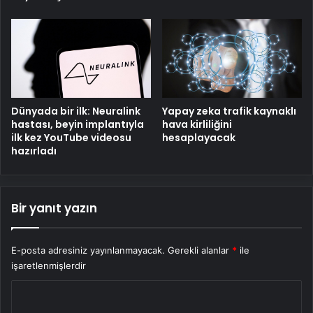
Dünyada bir ilk: Neuralink
Yapay zeka trafik kaynaklı
hastası, beyin implantıyla
hava kirliliğini
ilk kez YouTube videosu
hesaplayacak
hazırladı
Bir yanıt yazın
E-posta adresiniz yayınlanmayacak.
Gerekli alanlar
*
ile
işaretlenmişlerdir
Y
o