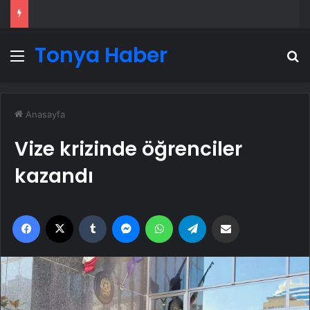
Tonya Haber
Menü
A
Anasayfa
Vize krizinde öğrenciler
kazandı
Facebook
X
Tumblr
Messenger
WhatsApp
Telegram
Email'den paylaş