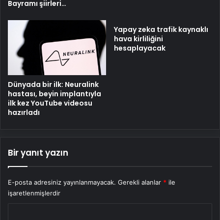
Bayramı şiirleri…
Yapay zeka trafik kaynaklı
hava kirliliğini
hesaplayacak
Dünyada bir ilk: Neuralink
hastası, beyin implantıyla
ilk kez YouTube videosu
hazırladı
Bir yanıt yazın
E-posta adresiniz yayınlanmayacak.
Gerekli alanlar
*
ile
işaretlenmişlerdir
Y