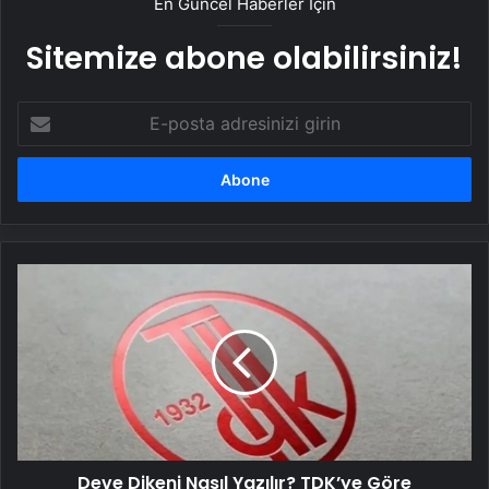
En Güncel Haberler İçin
Sitemize abone olabilirsiniz!
E-
posta
adresinizi
girin
Deve
Dikeni
Nasıl
Yazılır?
TDK’ye
Göre
Devedikeni
Ayrı
Mı
Deve Dikeni Nasıl Yazılır? TDK’ye Göre
Bitişik