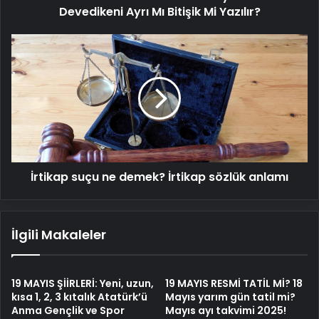
Mi
Devedikeni Ayrı Mı Bitişik Mi Yazılır?
Yazılır?
İrtikap
suçu
ne
demek?
İrtikap
sözlük
anlamı
İrtikap suçu ne demek? İrtikap sözlük anlamı
İlgili Makaleler
19 MAYIS ŞİİRLERİ: Yeni, uzun,
19 MAYIS RESMİ TATİL Mİ? 18
kısa 1, 2, 3 kıtalık Atatürk’ü
Mayıs yarım gün tatil mi?
Anma Gençlik ve Spor
Mayıs ayı takvimi 2025!