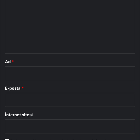
o
r
u
m
*
Ad
*
E-posta
*
İnternet sitesi