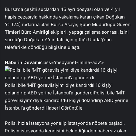
Bursa’da çeşitli suçlardan 45 ayrı dosyası olan ve 4 yıl
hapis cezasıyla hakkında yakalama kararı çıkan Doğukan
Y.’i (24) radarına alan Bursa Asayiş Şube Müdürlüğü Güven
Timleri Büro Amirliği ekipleri, yaptığı çalışma sonrası, izini
sürdüğü Doğukan Y.’nin tatil için gittiği Uludağ’dan
teleferikle döndüğü bilgisine ulaştı.
Haberin Devamı
class=’medyanet-inline-adv’>
Polisi bile ‘MİT görevlisiyim’ diye kandırdı! 16 kişiyi
dolandırıp ABD yerine İstanbul’a gönderdi
Polisi bile ‘MİT
görevlisiyim’ diye kandırdı! 16 kişiyi dolandırıp ABD yerine
İstanbul’a gönderdi
Haberi Görüntüle
Polis, hızla istasyona yönelip istasyonda nöbete başladı.
Polisin istasyonda kendisini beklediğinden habersiz olan