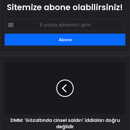
Sitemize abone olabilirsiniz!
E-
posta
adresinizi
girin
DMM:
'Gözaltında
cinsel
saldırı'
iddiaları
doğru
değildir
DMM: 'Gözaltında cinsel saldırı' iddiaları doğru
değildir