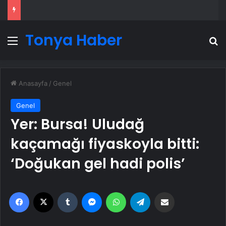
Tonya Haber
Menü
A
Anasayfa
/
Genel
Genel
Yer: Bursa! Uludağ
kaçamağı fiyaskoyla bitti:
‘Doğukan gel hadi polis’
Facebook
X
Tumblr
Messenger
WhatsApp
Telegram
Email'den paylaş