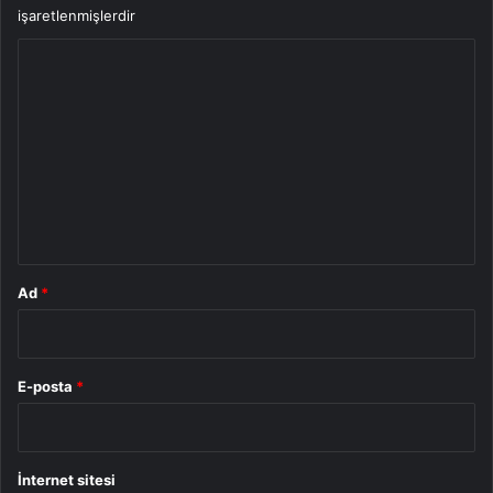
işaretlenmişlerdir
Y
o
r
u
m
*
Ad
*
E-posta
*
İnternet sitesi