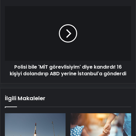
Polisi
bile
'MİT
görevlisiyim'
diye
kandırdı!
16
kişiyi
dolandırıp
Polisi bile 'MİT görevlisiyim' diye kandırdı! 16
ABD
yerine
kişiyi dolandırıp ABD yerine İstanbul'a gönderdi
İstanbul'a
gönderdi
İlgili Makaleler