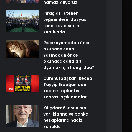
namaz kılıyoruz
İhraçları istenen
teğmenlerin dosyası
ikinci kez disiplin
kurulunda
Gece uyumadan önce
okunacak dua!
Yatmadan önce
okunacak dualar!
Uyumak için hangi dua?
Cumhurbaşkanı Recep
Tayyip Erdoğan’dan
kabine toplantısı
sonrası açıklamalar
Kılıçdaroğlu’nun mal
varlıklarına ve banka
hesaplarına haciz
konuldu