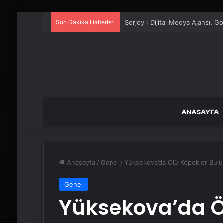
Son Dakika Haberleri
UETDS Nedir ? Uetds.com İle Akıll
ANASAYFA
Anasayfa
/
Genel
/
Yüksekova’da Ölü Köpekler Bul
Genel
Yüksekova’da Ö