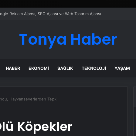
ı Dijital Taşımacılık Yazılımı
Tonya Haber
HABER
EKONOMI
SAĞLIK
TEKNOLOJI
YAŞAM
undu, Hayvanseverlerden Tepki
lü Köpekler