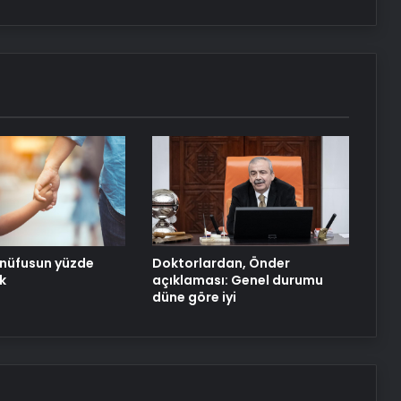
UETDS Nedir ? Uetds.com İle Akıllı
Dijital Taşımacılık Yazılımı
Yeni Dünya Düzensizliği Çağında
Türk Dış Politikası ve Hakan Fidan
Faktörü
Savunma Sanayinde Güncel, Doğru
ve Teknik Haberler
Datahost İle Güvenilir Sunucu
Hizmetleri
 nüfusun yüzde
Doktorlardan, Önder
k
açıklaması: Genel durumu
düne göre iyi