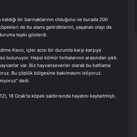
n kaldığı bir barınaklarının olduğunu ve burada 200
pekleri de bu alana getirdiklerini, yaşanan olayı da
 duruma tepki gösterdi.
me Kavcı, içler acısı bir durumla karşı karşıya
üsü bulunuyor. Hepsi kömür torbalarının arasından çıktı.
hayvanlar var. Biz hayvanseverler olarak bu katliama
yoruz. Bu çöplük bölgesine bakılmasını istiyoruz.
mıyoruz” dedi.
), 18 Ocak’ta köpek saldırısında hayatını kaybetmişti.
Milli Eğitim Bakanlığı’ndan 23 Nisan
genelgesi
‘Normal doğum’ tartışmaları!