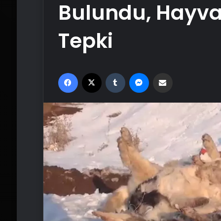
Bulundu, Hayva
Tepki
Facebook
X
Tumblr
Messenger
Email'den paylaş