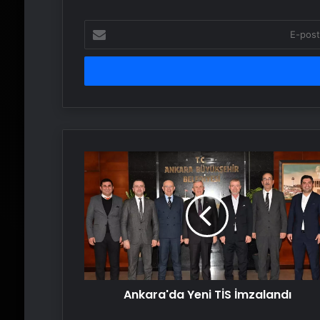
E-
posta
adresinizi
girin
Ankara'da
Yeni
TİS
İmzalandı
Ankara'da Yeni TİS İmzalandı