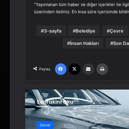
“Yayınlanan tüm haber ve diğer içerikler ile ilgil
üzerinden iletiniz. En kısa süre içerisinde bildi
3-sayfa
Belediye
Çevre
İnsan Hakları
Son Da
Facebook
X
Email'den paylaş
Yaz
Paylaş
Sonrakini Oku
Genel