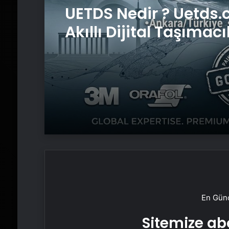
UETDS Nedir ? Uetds.
Akıllı Dijital Taşımacı
Yazılımı
En Günc
Sitemize abo