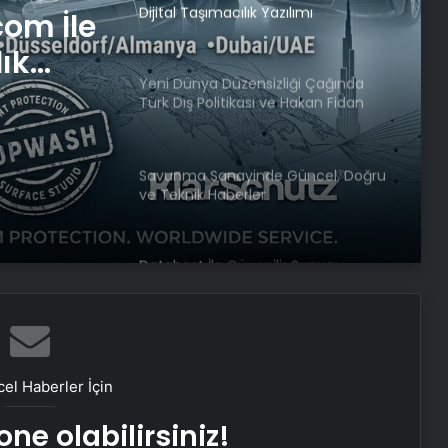
Dijital Taşımacılık Yazılımı
com İle
lık
Yeni Dünya Düzensizliği Çağında
Türk Dış Politikası ve Hakan Fidan
Faktörü
Savunma Sanayinde Güncel, Doğru
ve Teknik Haberler
Datahost İle Güvenilir Sunucu
Hizmetleri
Milli Eğitim Bakanlığı’ndan 23 Nisan
genelgesi
el Haberler İçin
ne olabilirsiniz!
‘Normal doğum’ tartışmaları!