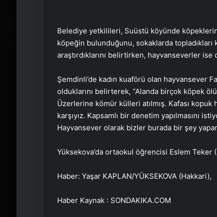
Belediye yetkilileri, Suüstü köyünde köpekleri
köpeğin bulunduğunu, sokaklarda topladıkları kö
araştırdıklarını belirtirken, hayvanseverler ise
Şemdinli’de kadın kuaförü olan hayvansever Fadi
olduklarını belirterek, “Alanda birçok köpek öl
Üzerlerine kömür külleri atılmış. Kafası kopuk 
karşıyız. Kapsamlı bir denetim yapılmasını isti
Hayvansever olarak bizler burada bir şey yapa
Yüksekova’da ortaokul öğrencisi Eslem Teker (12
Haber: Yaşar KAPLAN/YÜKSEKOVA (Hakkari),
Haber Kaynak : SONDAKIKA.COM