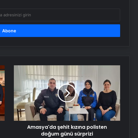
Erdoğan: Bakanlığımızın normal
doğumu teşvik etmesi sizi niçin
rahatsız ediyor?
77 yaşındaki baba tartıştığı oğlunu
tüfekle vurarak öldürdü
Yeni doğan bebeği çöp
konteynırına atan anne tespit edildi!
İfadesi ortaya çıktı
Amasya'da
şehit
kızına
Bayraktar TB2’den bir başarı daha:
polisten
Milli motorla uçtu
doğum
günü
sürprizi
Serjoy : Dijital Medya Ajansı, Google
Reklam Ajansı, SEO Ajansı ve Web
Tasarım Ajansı
Amasya'da şehit kızına polisten
doğum günü sürprizi