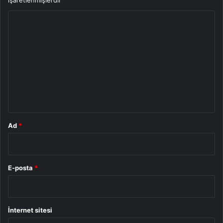
Y
o
r
u
m
*
Ad
*
E-posta
*
İnternet sitesi