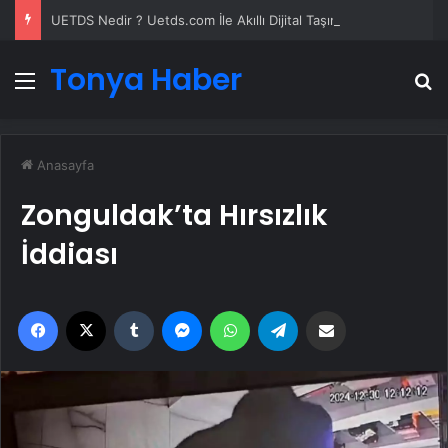
UETDS Nedir ? Uetds.com İle Akıllı Dijital Taşımacılık Yazılımı
Tonya Haber
Menü
A
Anasayfa
Zonguldak’ta Hırsızlık
İddiası
Facebook
X
Tumblr
Messenger
WhatsApp
Telegram
Email'den paylaş