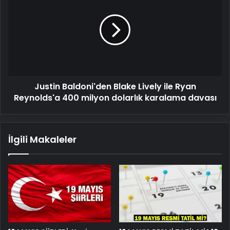
Blake
Lively
ile
Ryan
Reynolds'a
400
milyon
Justin Baldoni'den Blake Lively ile Ryan
dolarlık
karalama
Reynolds'a 400 milyon dolarlık karalama davası
davası
İlgili Makaleler