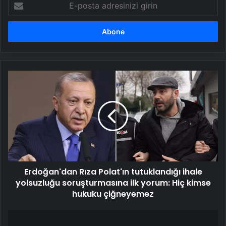
posta
adresinizi
girin
Erdoğan'dan
Rıza
Polat'ın
tutuklandığı
ihale
yolsuzluğu
soruşturmasına
ilk
yorum:
Erdoğan'dan Rıza Polat'ın tutuklandığı ihale
Hiç
kimse
yolsuzluğu soruşturmasına ilk yorum: Hiç kimse
hukuku
hukuku çiğneyemez
çiğneyemez
Justin
Baldoni'den