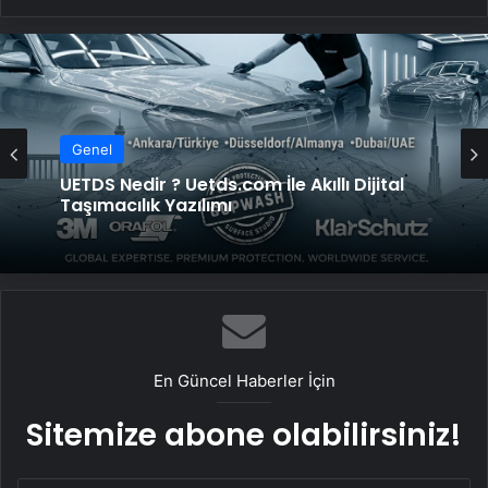
Genel
UETDS Nedir ? Uetds.com İle Akıllı Dijital
Taşımacılık Yazılımı
En Güncel Haberler İçin
Sitemize abone olabilirsiniz!
E-