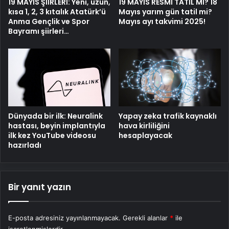
19 MAYIS ŞİİRLERİ: Yeni, uzun,
19 MAYIS RESMİ TATİL Mİ? 18
kısa 1, 2, 3 kıtalık Atatürk’ü
Mayıs yarım gün tatil mi?
Anma Gençlik ve Spor
Mayıs ayı takvimi 2025!
Bayramı şiirleri…
Dünyada bir ilk: Neuralink
Yapay zeka trafik kaynaklı
hastası, beyin implantıyla
hava kirliliğini
ilk kez YouTube videosu
hesaplayacak
hazırladı
Bir yanıt yazın
E-posta adresiniz yayınlanmayacak.
Gerekli alanlar
*
ile
işaretlenmişlerdir