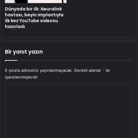
Dünyada bir ilk: Neuralink
hastası, beyin implantıyla
ilk kez YouTube videosu
hazırladı
Bir yanıt yazın
E-posta adresiniz yayınlanmayacak.
Gerekli alanlar
*
ile
işaretlenmişlerdir
Y
o
r
u
m
*