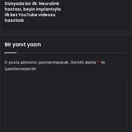
Dünyada bir ilk: Neuralink
hastası, beyin implantıyla
ilk kez YouTube videosu
hazırladı
Bir yanıt yazın
E-posta adresiniz yayınlanmayacak.
Gerekli alanlar
*
ile
işaretlenmişlerdir
Y
o
r
u
m
*