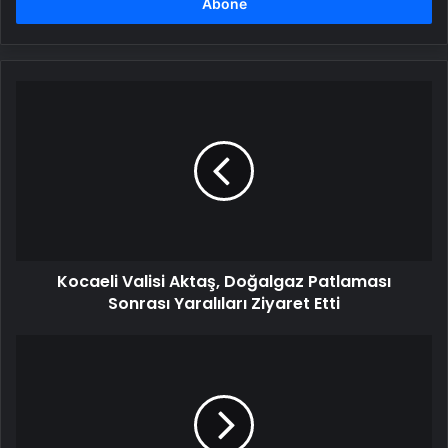
girin
Kocaeli
Valisi
Aktaş,
Doğalgaz
Patlaması
Sonrası
Yaralıları
Ziyaret
Etti
Kocaeli Valisi Aktaş, Doğalgaz Patlaması
Sonrası Yaralıları Ziyaret Etti
Vali
Ayyıldız
Güvenlik
Güçlerini
Ziyaret