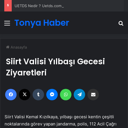
UETDS Nedir ? Uetds.com İle Akıllı Dijital Taşımacılık Yazılımı
Tonya Haber
Menü
A
Anasayfa
Siirt Valisi Yılbaşı Gecesi
Ziyaretleri
Facebook
X
Tumblr
Messenger
WhatsApp
Telegram
Email'den paylaş
Siirt Valisi Kemal Kızılkaya, yılbaşı gecesi kentin çeşitli
noktalarında görev yapan jandarma, polis, 112 Acil Çağrı