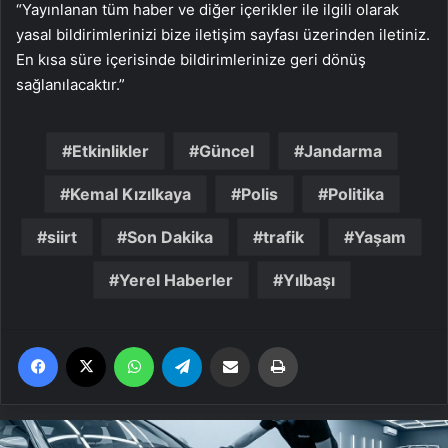
“Yayınlanan tüm haber ve diğer içerikler ile ilgili olarak
yasal bildirimlerinizi bize iletişim sayfası üzerinden iletiniz.
En kısa süre içerisinde bildirimlerinize geri dönüş
sağlanılacaktır.”
Etkinlikler
Güncel
Jandarma
Kemal Kızılkaya
Polis
Politika
siirt
Son Dakika
trafik
Yaşam
Yerel Haberler
Yılbaşı
Facebook
X
WhatsApp
Telegram
Email'den paylaş
Yaz