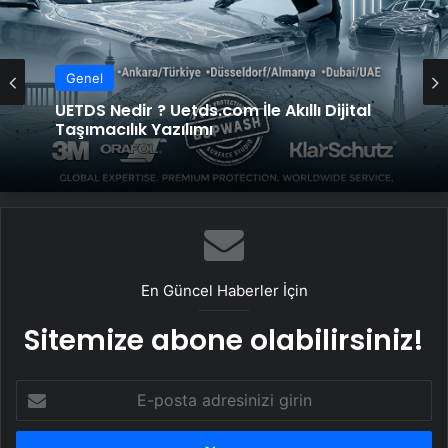
Genel
UETDS Nedir ? Uetds.com İle Akıllı Dijital
Taşımacılık Yazılımı
En Güncel Haberler İçin
Sitemize abone olabilirsiniz!
E-
posta
adresinizi